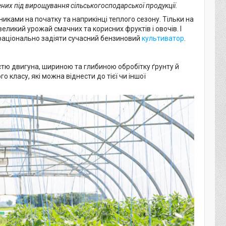
ених під вирощування сільськогосподарської продукції.
иками на початку та наприкінці теплого сезону. Тільки на
еликий урожай смачних та корисних фруктів і овочів. І
і раціонально задіяти сучасний бензиновий
культиватор
.
істю двигуна, шириною та глибиною обробітку ґрунту й
 класу, які можна віднести до тієї чи іншої