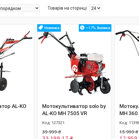
Новинка
–17%
атор AL-KO
Мотокультиватор solo by
Мотоку
AL-KO MH 7505 VR
MH 360
127321
1139
39 999 ₴
15 999 ₴
33 199,17 ₴
12 959,