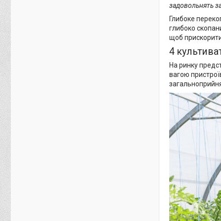
задовольнять за
Глибоке перекоп
глибоко скопани
щоб прискорити
4 культива
На ринку предст
вагою пристроїв
загальноприйнят