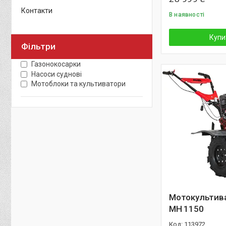
Контакти
В наявності
Купи
Фільтри
Газонокосарки
Насоси суднові
Мотоблоки та культиватори
Мотокультив
MH 1150
113972