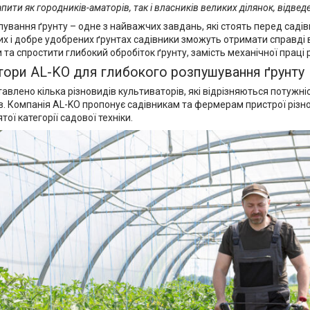
пити як городників-аматорів, так і власників великих ділянок, відвед
ування ґрунту – одне з найважчих завдань, які стоять перед садівн
х і добре удобрених ґрунтах садівники зможуть отримати справді в
 та спростити глибокий обробіток ґрунту, замість механічної прац
тори AL-KO для глибокого розпушування ґрунту
авлено кілька різновидів культиваторів, які відрізняються потужн
. Компанія AL-KO пропонує садівникам та фермерам пристрої різного
ої категорії садової техніки.