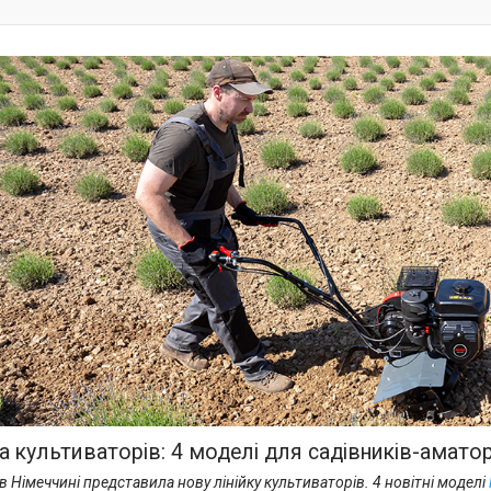
а культиваторів: 4 моделі для садівників-аматор
в Німеччині представила нову лінійку культиваторів. 4 новітні моделі