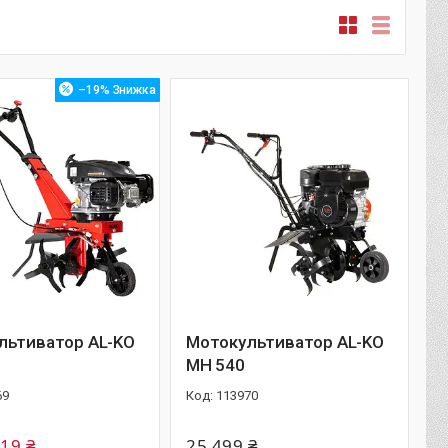
–19%
льтиватор AL-KO
Мотокультиватор AL-KO
MH 540
69
113970
19 ₴
25 499 ₴