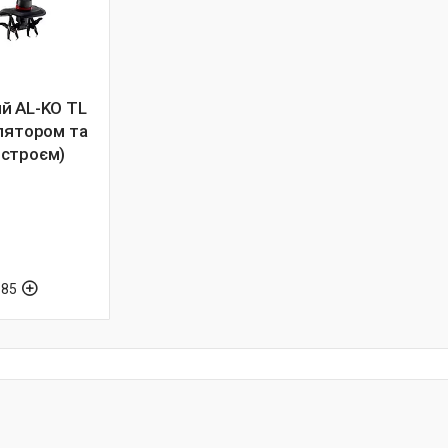
й AL-KO TL
улятором та
строєм)
-85