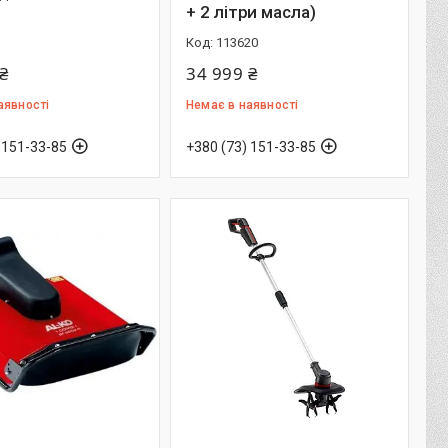
+ 2 літри масла)
113620
₴
34 999 ₴
аявності
Немає в наявності
 151-33-85
+380 (73) 151-33-85