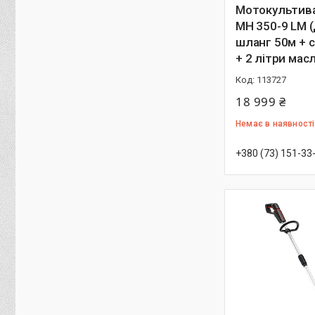
Мотокультив
MH 350-9 LM 
шланг 50м + с
+ 2 літри мас
113727
18 999 ₴
Немає в наявності
+380 (73) 151-33