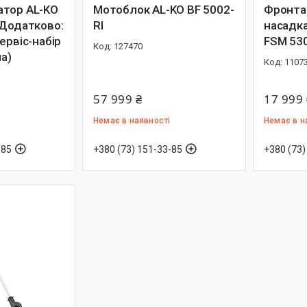
атор AL-KO
Мотоблок AL-KO BF 5002-
Фронта
(Додатково:
RI
насадка
ервіс-набір
FSM 53
127470
ла)
1107
57 999 ₴
17 999 
Немає в наявності
Немає в н
-85
+380 (73) 151-33-85
+380 (73)