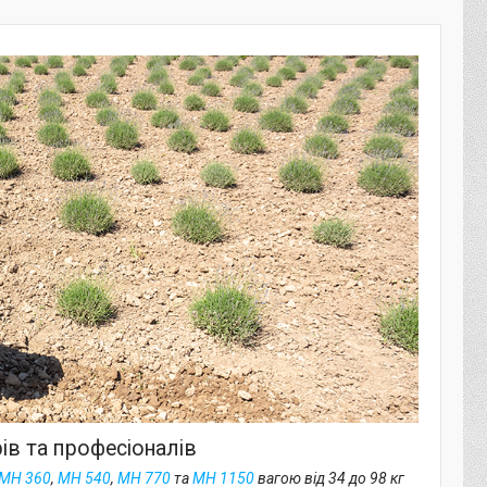
ів та професіоналів
MH 360
,
MH 540
,
MH 770
та
MH 1150
вагою від 34 до 98 кг