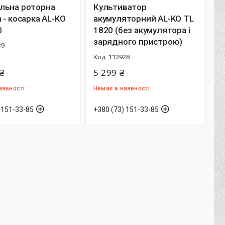
льна роторна
Культиватор
 - косарка AL-KO
акумуляторний AL-KO TL
0
1820 (без акумулятора і
зарядного пристрою)
39
113928
₴
5 299 ₴
аявності
Немає в наявності
 151-33-85
+380 (73) 151-33-85