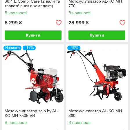
38.4 E Combi Care (2 вали та
Мотокультиватор AL-KO MH
травозбірник в комплекті)
770
В наявності
В наявності
8 299
28 999
₴
₴
Купити
Купити
Новинка
–17%
–19%
Мотокультиватор solo by AL-
Мотокультиватор AL-KO MH
KO MH 7505 VR
360
В наявності
В наявності