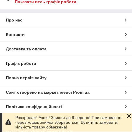
Показати весь графік роботи
Про нас
Контакти
Доставка та оплата
Графік роботи
Повна версія сайту
Сайт створено на маркетплейсі
Prom.ua
Політика конфіденційності
.js'; document.body.appendChild(getCallScript); }
Розпродаж! Акція! Знижки до 9 серпня! При замовленні
window.addEventListener('load', function() { if ('requestIdleCallback' in
через кошик знижка зберігається! Встигніть замовити,
window) { window.requestIdleCallback(initGetCallScript, { timeout:
кількість товару обмежена!
1000 }); } else { initGetCallScript(); } });