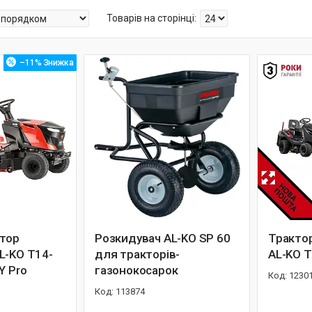
–11%
тор
Розкидувач AL-KO SP 60
Трактор
L-KO T14-
для тракторів-
AL-KO T
Y Pro
газонокосарок
1230
113874