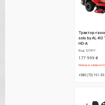
Трактор-газо
solo by AL-KO 
HD-A
127417
177 999 ₴
Немає в наявності
+380 (73) 151-33