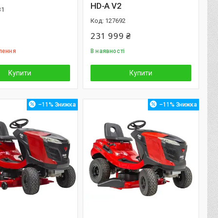
HD-A V2
31
127692
231 999 ₴
лення
В наявності
Купити
Купити
–11%
–11%