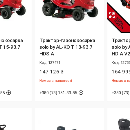
нокосарка
Трактор-газонокосарка
Тракто
T 15-93.7
solo by AL-KO T 13-93.7
solo by
HDS-A
HD-A V
127471
1275
147 126 ₴
164 99
Немає в наявності
Немає в н
-85
+380 (73) 151-33-85
+380 (73)