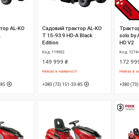
тор AL-KO
Садовий трактор AL-KO
Тракто
A
T 15-93.9 HD-A Black
solo by
Edition
HD V2
119932
1274
149 999 ₴
172 99
Немає в наявності
Немає в н
-85
+380 (73) 151-33-85
+380 (73)