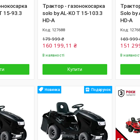
онокосарка
Трактор - газонокосарка
Тракто
T 15-93.3
solo by AL-KO T 15-103.3
Solo by 
HD-A
HD-A
127688
1276
179 999 ₴
169 999 
160 199,11 ₴
151 29
В наявності
В наявнос
ти
Купити
Новинка
Подарунок