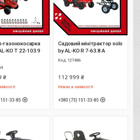
р-газонокосарка
Садовий мінітрактор solo
 AL-KO T 22-103.9
by AL-KO R 7-63.8 A
2
127486
54
9 ₴
112 999 ₴
аявності
Немає в наявності
 151-33-85
+380 (73) 151-33-85