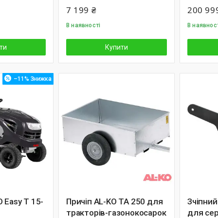
7 199 ₴
200 99
В наявності
В наявнос
ти
Купити
–11%
 Easy T 15-
Причіп AL-KO TA 250 для
Зчіпний
тракторів-газонокосарок
для сер