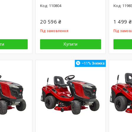
110804
1198
20 596 ₴
1 499 ₴
Під замовлення
Під замов
ти
Купити
–11%