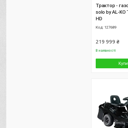
Трактор - газ
solo by AL-KO 
HD
127689
219 999 ₴
В наявності
Купи