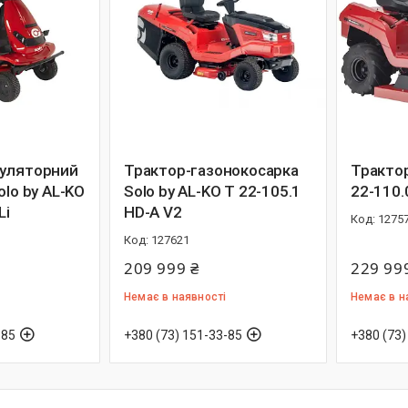
муляторний
Трактор-газонокосарка
Трактор
olo by AL-KO
Solo by AL-KO T 22-105.1
22-110.
Li
HD-A V2
1275
127621
209 999 ₴
229 99
Немає в наявності
Немає в н
-85
+380 (73) 151-33-85
+380 (73)