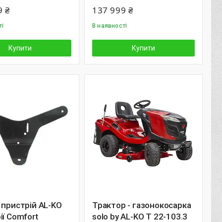
9 ₴
137 999 ₴
ті
В наявності
Купити
Купити
 пристрій AL-KO
Трактор - газонокосарка
ії Сomfort
solo by AL-KO T 22-103.3