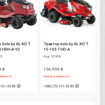
 Solo by AL-KO T
Трактор solo by AL-KO T
0 HDH-A V2
15-103.7 HD-A
75
127418
9 ₴
156 999 ₴
аявності
Немає в наявності
 151-33-85
+380 (73) 151-33-85