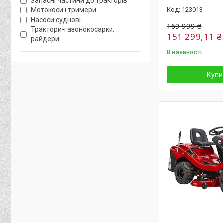
Запасні частини до тракторів
123013
Мотокоси і тримери
Насоси суднові
169 999 ₴
Трактори-газонокосарки,
151 299,11 ₴
райдери
В наявності
Купи