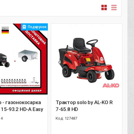
Подарунок
 - газонокосарка
Трактор solo by AL-KO R
 15-93.2 HD-A Easy
7-65.8 HD
14
127487