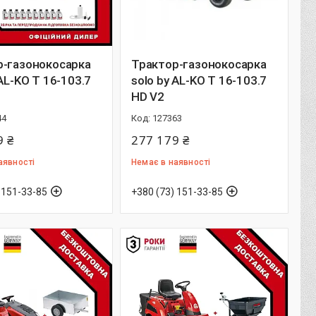
р-газонокосарка
Трактор-газонокосарка
 AL-KO T 16-103.7
solo by AL-KO T 16-103.7
HD V2
44
127363
9 ₴
277 179 ₴
аявності
Немає в наявності
 151-33-85
+380 (73) 151-33-85