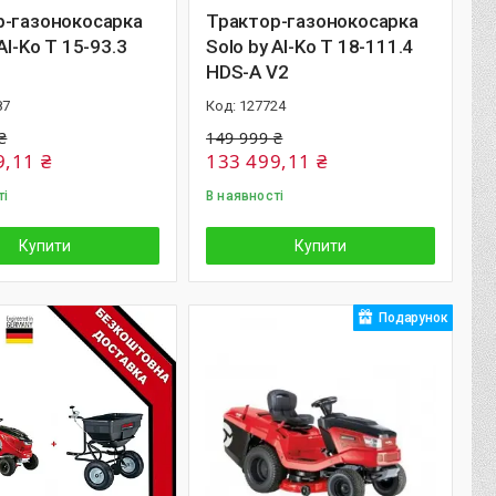
р-газонокосарка
Трактор-газонокосарка
Al-Ko T 15-93.3
Solo by Al-Ko T 18-111.4
HDS-A V2
87
127724
₴
149 999 ₴
9,11 ₴
133 499,11 ₴
ті
В наявності
Купити
Купити
Подарунок