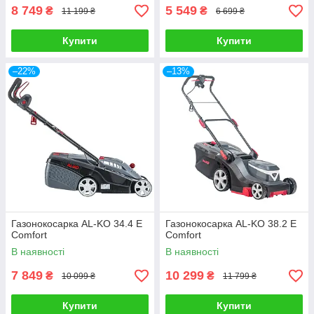
8 749
5 549
₴
₴
11 199 ₴
6 699 ₴
Купити
Купити
–22%
–13%
Газонокосарка AL-KO 34.4 E
Газонокосарка AL-KO 38.2 E
Comfort
Comfort
В наявності
В наявності
7 849
10 299
₴
₴
10 099 ₴
11 799 ₴
Купити
Купити