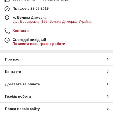
Працює з 29.03.2019
м. Велика Димерка
вул. Броварська, 156, Велика Димерка, Україна
Контакти
Сьогодні вихідний
Показати весь графік роботи
Про нас
Контакти
Колеса нових моделей електричних газонокосарок не
Доставка та оплата
виступають за ширину профілю косіння, що дає
можливість акуратно зрізати траву вздовж стін та інших
перешкод
.
Графік роботи
Повна версія сайту