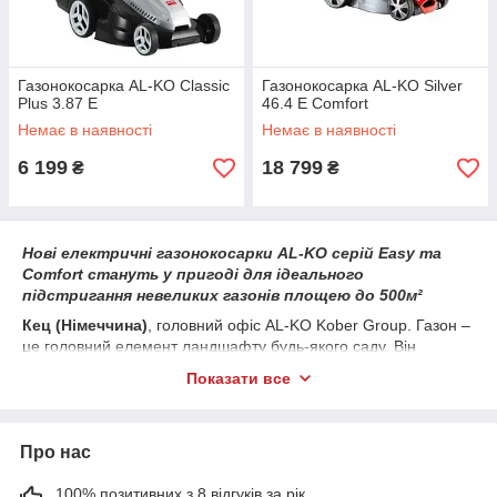
Газонокосарка AL-KO Classic
Газонокосарка AL-KO Silver
Plus 3.87 E
46.4 E Comfort
Немає в наявності
Немає в наявності
6 199
18 799
₴
₴
Нові електричні газонокосарки AL-KO серій Easy та
Comfort стануть у пригоді для ідеального
підстригання невеликих газонів площею до 500м²
Кец (Німеччина)
, головний офіс AL-KO Kober Group. Газон –
це головний елемент ландшафту будь-якого саду. Він
потребує найуважнішого догляду й насамперед регулярного
Показати все
скошування. І з цим досконало впораються нові електричні
газонокосарки AL-KO – моделі
3.22 E Easy
,
3.82 E Easy
,
32.2
E Comfort
и
38.2 E Comfort
. Ці пристрої здатні стригти траву в
Про нас
умовах найобмеженішого простору, на вузьких ділянках і
незручних газонних кромках.
100% позитивних з 8 відгуків за рік