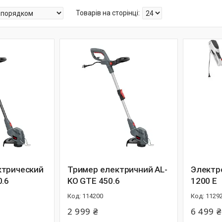
ктрический
Тример електричний AL-
Электр
0.6
KO GTE 450.6
1200 E
114200
1129
2 999 ₴
6 499 ₴