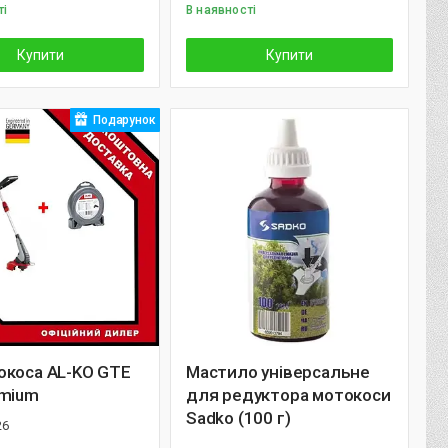
ті
В наявності
Купити
Купити
Подарунок
окоса AL-KO GTE
Мастило універсальне
emium
для редуктора мотокоси
Sadko (100 г)
26