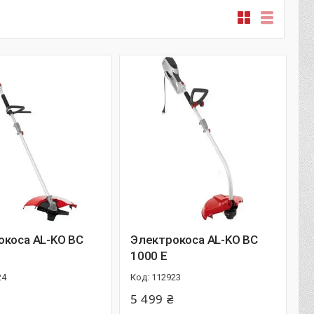
окоса AL-KO BC
Электрокоса AL-KO BC
1000 E
24
112923
5 499 ₴