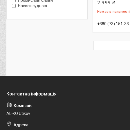
Промислові оливи
2 999 ₴
Насоси суднові
Немає в наявності
+380 (73) 151-33
AL-KO Utikov