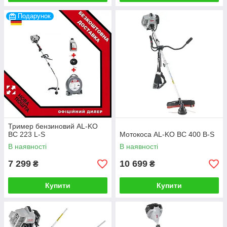
Подарунок
Тример бензиновий AL-KO
BC 223 L-S
Мотокоса AL-KO BC 400 B-S
В наявності
В наявності
7 299
10 699
₴
₴
Купити
Купити