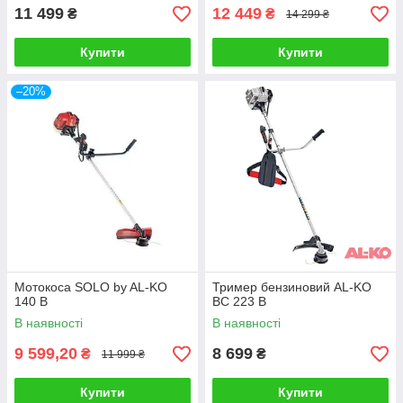
11 499
12 449
₴
₴
14 299 ₴
Купити
Купити
–20%
Мотокоса SOLO by AL-KO
Тример бензиновий AL-KO
140 B
BC 223 B
В наявності
В наявності
9 599,20
8 699
₴
₴
11 999 ₴
Купити
Купити