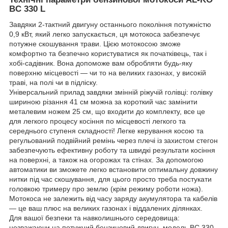
BC 330 L
Завдяки 2-тактний двигуну останнього покоління потужністю
0,9 кВт, який легко запускається, ця мотокоса забезпечує
потужне скошування трави. Цією мотокосою зможе
комфортно та безпечно користуватися як початківець, так і
хобі-садівник. Вона допоможе вам обробляти будь-яку
поверхню місцевості — чи то на великих газонах, у високій
траві, на полі чи в підліску.
Універсальний прилад завдяки змінній ріжучій голівці: голівку
шириною різання 41 см можна за короткий час замінити
металевим ножем 25 см, що входити до комплекту, все це
для легкого процесу косіння по місцевості легкого та
середнього ступеня складності! Легке керування косою та
регульований подвійний ремінь через плечі із захистом стегон
забезпечують ефективну роботу та швидкі результати косіння
на поверхні, а також на огорожах та стінах. За допомогою
автоматики ви зможете легко встановити оптимальну довжину
нитки під час скошування, для цього просто треба постукати
головкою тримеру про землю (крім режиму роботи ножа).
Мотокоса не залежить від часу заряду акумулятора та кабелів
— це ваш плюс на великих газонах і віддалених ділянках.
Для вашої безпеки та навколишнього середовища:
незважаючи на потужний бензиновий двигун, модель BC 330