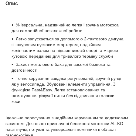
Опис
Універсальна, надзвичайно легка і зручна мотокоса
для самостійної незалежної роботи
Легко запускається за допомогою 2-тактового двигуна
зі шнуровим пусковим стартером, подвійним
колінчастим валом на підшипниковій опорі та міцною
кутовою передачею для тривалого терміну служби
Захист металевого бака для високої безпеки та
довговічності
Точне керування завдяки регульованій, зручній ручці
як у велосипеда. Вбудовані елементи управління. З
функцією Fast&Easy. Легке встановлювання та
намотування ріжучої нитки без відкривання головки
коси.
Ідеальне пересування з надійним керуванням та додатковим
захистом. Для цього призначені бензинові мотокоси AL-KO —
наші гнучкі, потужні та універсальні помічники в області
газонокосіння.