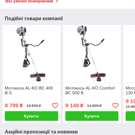
Всі умови повернення
Подібні товари компанії
Мотокоса AL-KO BC 400
Мотокоса AL-KO Comfort
Мот
B-S
BC 500 B
130 
9 1
8 799
9 149
₴
₴
10 699 ₴
11 699 ₴
11 49
Купити
Купити
Акційні пропозиції та новинки