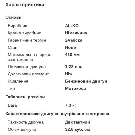
Характеристики
Основні
Виробник
AL-KO
Країна виробник
Німеччина
Гарантійний термін
24 міска
Стан
Нове
Максимальна ширина
410 мм
звантаження
Потужність двигуна
1.22 л.с.
Додатковий елемент
Ніж
Живлення
Бензиновий двигун
Тип
Мотокоса
Габаритні розміри
Вага
7.3 кг
Характеристики двигуна внутрішнього згоряння
Тактность двигуна
Двотактний
Об'єм двигуна
32.6 куб. см