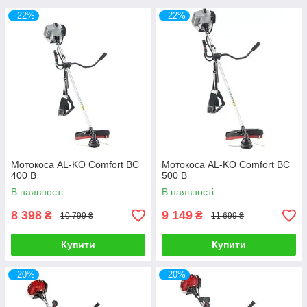
–22%
–22%
Мотокоса AL-KO Comfort BC
Мотокоса AL-KO Comfort BC
400 B
500 B
В наявності
В наявності
8 398
9 149
₴
₴
10 799 ₴
11 699 ₴
Купити
Купити
–20%
–20%