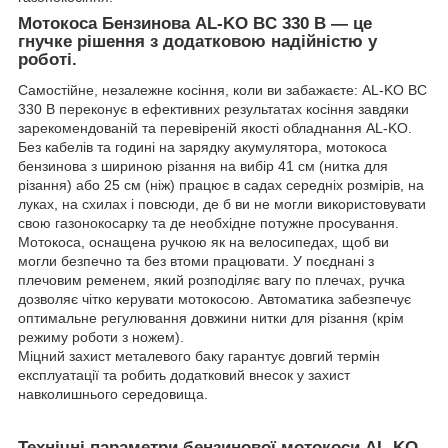
Мотокоса Бензинова AL-KO BC 330 B — це
гнучке рішення з додатковою надійністю у
роботі.
Самостійне, незалежне косіння, коли ви забажаєте: AL-KO BC
330 B переконує в ефективних результатах косіння завдяки
зарекомендованій та перевіреній якості обладнання AL-KO.
Без кабелів та годині на зарядку акумулятора, мотокоса
бензинова з шириною різання на вибір 41 см (нитка для
різання) або 25 см (ніж) працює в садах середніх розмірів, на
луках, на схилах і повсюди, де б ви не могли використовувати
свою газонокосарку та де необхідне потужне просування.
Мотокоса, оснащена ручкою як на велосипедах, щоб ви
могли безпечно та без втоми працювати. У поєднані з
плечовим ременем, який розподіляє вагу по плечах, ручка
дозволяє чітко керувати мотокосою. Автоматика забезпечує
оптимальне регулювання довжини нитки для різання (крім
режиму роботи з ножем).
Міцний захист металевого баку гарантує довгий термін
експлуатації та робить додатковий внесок у захист
навколишнього середовища.
Технічні параметри бензинової мотокоси AL-KO