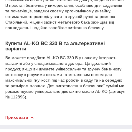
B проста і безпечна у використанні, особливо для садівників
та початківців, завдяки своєму ергономічному дизайну,
оптимального розподілу ваги та зручній ручці та ременю.
Стабільний, міцний захист металевого бака захищає від
пошкоджень і надійно запобігає витіканню бензину.
Купити AL-KO BC 330 B та альтернативні
варіанти
Ви можете придбати AL-KO BC 330 B у нашому Інтернет-
магазині або у спеціалізованого дилера. Це ідеальний
продукт, якщо ви шукаєте універсальну та зручну бензинову
мотокосу з ріжучими нитками та металевим ножем для
максимальної гнучкості під час роботи в саду та на середніх
за розміром площах. Для виготовлення бензинової суміші ми
рекомендуємо універсальне двотактне масло AL-KO (артикул
№ 112896).
Приховати