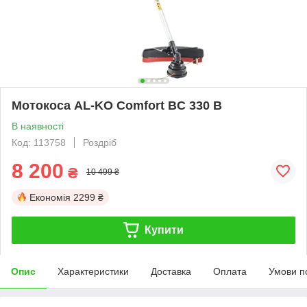
Мотокоса AL-KO Comfort BC 330 B
В наявності
Код: 113758
Роздріб
8 200
₴
10 499 ₴
Економія
2299 ₴
Купити
Опис
Характеристики
Доставка
Оплата
Умови п