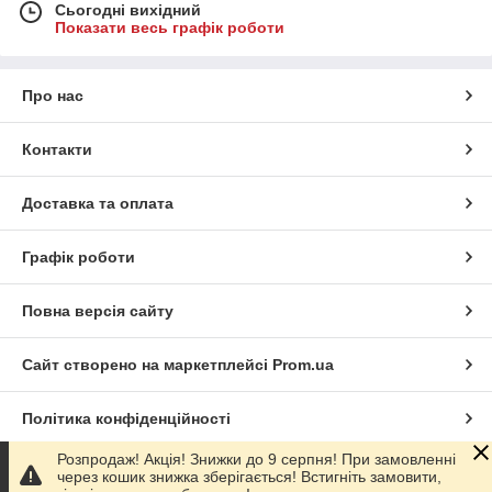
Сьогодні вихідний
Показати весь графік роботи
Про нас
Контакти
Доставка та оплата
Графік роботи
Повна версія сайту
Сайт створено на маркетплейсі
Prom.ua
Політика конфіденційності
.js'; document.body.appendChild(getCallScript); }
Розпродаж! Акція! Знижки до 9 серпня! При замовленні
window.addEventListener('load', function() { if ('requestIdleCallback' in
через кошик знижка зберігається! Встигніть замовити,
window) { window.requestIdleCallback(initGetCallScript, { timeout: