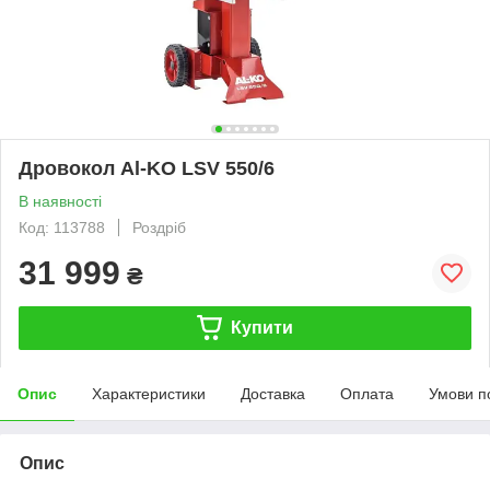
Дровокол Al-KO LSV 550/6
В наявності
Код: 113788
Роздріб
31 999
₴
Купити
Опис
Характеристики
Доставка
Оплата
Умови п
Опис