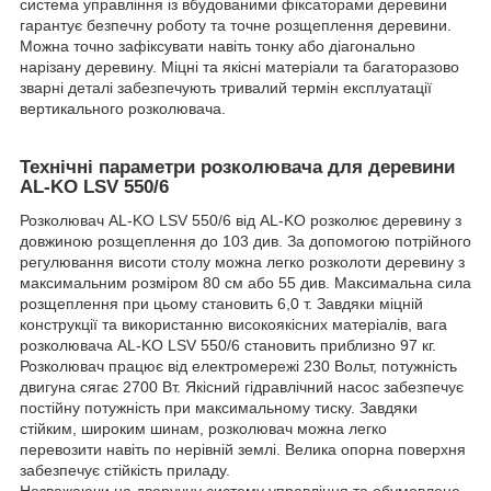
система управління із вбудованими фіксаторами деревини
гарантує безпечну роботу та точне розщеплення деревини.
Можна точно зафіксувати навіть тонку або діагонально
нарізану деревину. Міцні та якісні матеріали та багаторазово
зварні деталі забезпечують тривалий термін експлуатації
вертикального розколювача.
Технічні параметри розколювача для деревини
AL-KO LSV 550/6
Розколювач AL-KO LSV 550/6 від AL-KO розколює деревину з
довжиною розщеплення до 103 див. За допомогою потрійного
регулювання висоти столу можна легко розколоти деревину з
максимальним розміром 80 см або 55 див. Максимальна сила
розщеплення при цьому становить 6,0 т. Завдяки міцній
конструкції та використанню високоякісних матеріалів, вага
розколювача AL-KO LSV 550/6 становить приблизно 97 кг.
Розколювач працює від електромережі 230 Вольт, потужність
двигуна сягає 2700 Вт. Якісний гідравлічний насос забезпечує
постійну потужність при максимальному тиску. Завдяки
стійким, широким шинам, розколювач можна легко
перевозити навіть по нерівній землі. Велика опорна поверхня
забезпечує стійкість приладу.
Незважаючи на дворучну систему управління та обумовлене