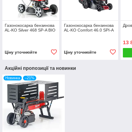
Газонокосарка бензинова
Газонокосарка бензинова
Дров
AL-KO Silver 468 SP-A BIO
AL-KO Comfort 46.0 SPI-A
13 
Ціну уточнюйте
Ціну уточнюйте
Акційні пропозиції та новинки
Новинка
–21%