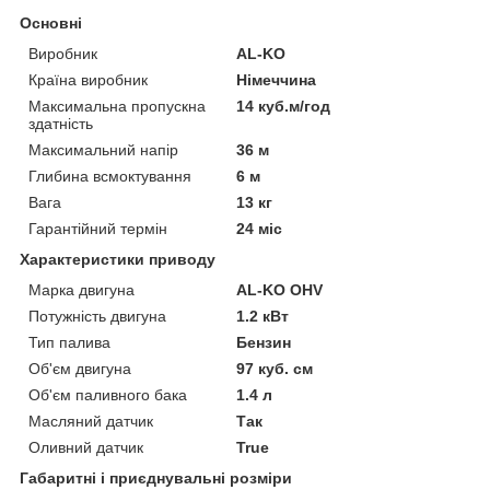
Основні
Виробник
AL-KO
Країна виробник
Німеччина
Максимальна пропускна
14 куб.м/год
здатність
Максимальний напір
36 м
Глибина всмоктування
6 м
Вага
13 кг
Гарантійний термін
24 міс
Характеристики приводу
Марка двигуна
AL-KO OHV
Потужність двигуна
1.2 кВт
Тип палива
Бензин
Об'єм двигуна
97 куб. см
Об'єм паливного бака
1.4 л
Масляний датчик
Так
Оливний датчик
True
Габаритні і приєднувальні розміри