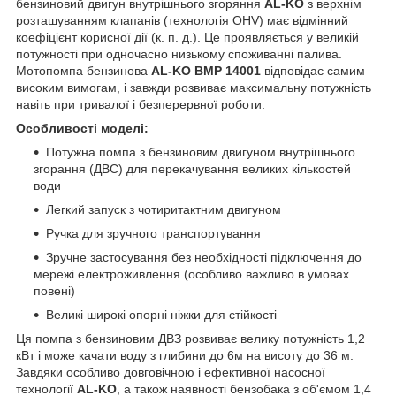
бензиновий двигун внутрішнього згоряння
AL-KO
з верхнім
розташуванням клапанів (технологія OHV) має відмінний
коефіцієнт корисної дії (к. п. д.). Це проявляється у великій
потужності при одночасно низькому споживанні палива.
Мотопомпа бензинова
AL-KO BMP 14001
відповідає самим
високим вимогам, і завжди розвиває максимальну потужність
навіть при тривалої і безперервної роботи.
Особливості моделі:
Потужна помпа з бензиновим двигуном внутрішнього
згорання (ДВС) для перекачування великих кількостей
води
Легкий запуск з чотиритактним двигуном
Ручка для зручного транспортування
Зручне застосування без необхідності підключення до
мережі електроживлення (особливо важливо в умовах
повені)
Великі широкі опорні ніжки для стійкості
Ця помпа з бензиновим ДВЗ розвиває велику потужність 1,2
кВт і може качати воду з глибини до 6м на висоту до 36 м.
Завдяки особливо довговічною і ефективної насосної
технології
AL-KO
, а також наявності бензобака з об'ємом 1,4