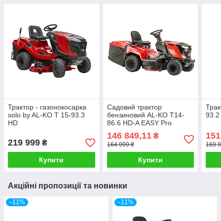
Трактор - газонокосарка
Садовий трактор
Трак
solo by AL-KO T 15-93.3
бензиновий AL-KO T14-
93.2
HD
86.6 HD-A EASY Pro
146 849,11
151
₴
219 999
₴
164 999 ₴
169 9
Купити
Купити
Акційні пропозиції та новинки
–11%
–11%