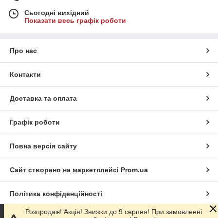
Сьогодні вихідний
Показати весь графік роботи
Про нас
Контакти
Доставка та оплата
Графік роботи
Повна версія сайту
Сайт створено на маркетплейсі
Prom.ua
Політика конфіденційності
.js'; document.body.appendChild(getCallScript); }
Розпродаж! Акція! Знижки до 9 серпня! При замовленні
window.addEventListener('load', function() { if ('requestIdleCallback' in