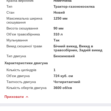
Країна виробник
Німеччина
Тип
Трактор-газонокосилка
Стан
Новий
Максимальна ширина
1250 мм
скошування
Висота скошування
90 мм
Об'єм травозбірника
310 л
Мульчування
Так
Викид скошеної трави
Бічний викид, Викид в
травозбірник, Задній викид
Тип двигуна
Бензиновий
Характеристики двигуна
Кількість циліндрів
1
Об'єм двигуна
724 куб. см
Тактность двигуна
Чотиритактний
Кількість обертів двигуна
3600 об/хв
Приховати