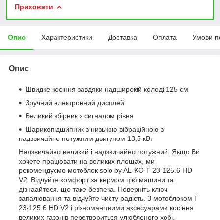
Приховати
Опис
Характеристики
Доставка
Оплата
Умови п
Опис
Швидке косіння завдяки надширокій колоді 125 см
Зручний електронний дисплей
Великий збірник з сигналом рівня
Шарикопідшипник з низькою вібраційною з
надзвичайно потужним двигуном 13,5 кВт
Надзвичайно великий і надзвичайно потужний. Якщо Ви
хочете працювати на великих площах, ми
рекомендуємо мотоблок solo by AL-KO T 23-125.6 HD
V2. Відчуйте комфорт за кермом цієї машини та
дізнаайтеся, що таке безпека. Поверніть ключ
запалювання та відчуйте чисту радість. З мотоблоком T
23-125.6 HD V2 і різноманітними аксесуарами косіння
великих газонів перетвориться улюбленого хобі.