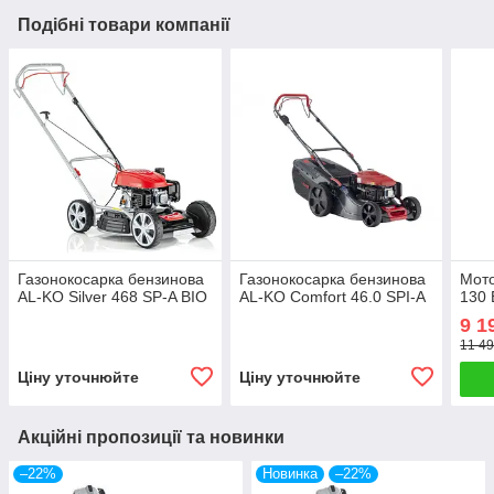
Подібні товари компанії
Газонокосарка бензинова
Газонокосарка бензинова
Мот
AL-KO Silver 468 SP-A BIO
AL-KO Comfort 46.0 SPI-A
130 
9 1
11 49
Ціну уточнюйте
Ціну уточнюйте
Акційні пропозиції та новинки
–22%
Новинка
–22%