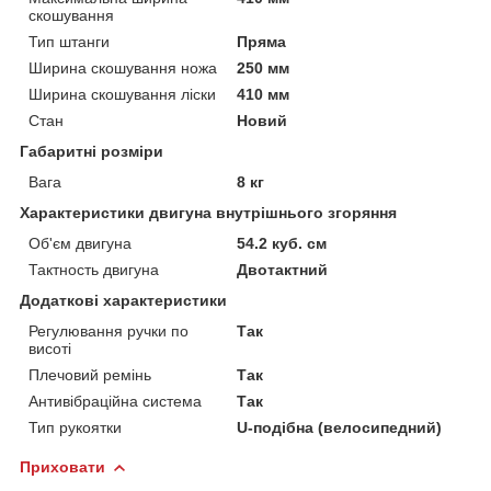
скошування
Тип штанги
Пряма
Ширина скошування ножа
250 мм
Ширина скошування ліски
410 мм
Стан
Новий
Габаритні розміри
Вага
8 кг
Характеристики двигуна внутрішнього згоряння
Об'єм двигуна
54.2 куб. см
Тактность двигуна
Двотактний
Додаткові характеристики
Регулювання ручки по
Так
висоті
Плечовий ремінь
Так
Антивібраційна система
Так
Тип рукоятки
U-подібна (велосипедний)
Приховати