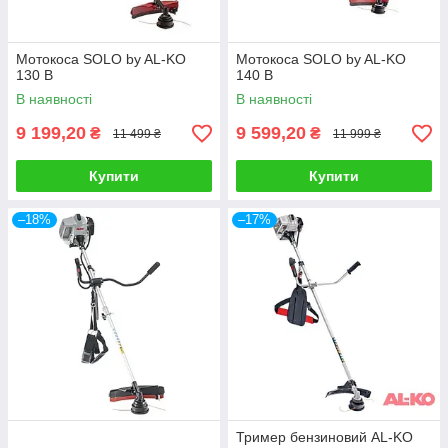
Мотокоса SOLO by AL-KO
Мотокоса SOLO by AL-KO
130 B
140 B
В наявності
В наявності
9 199,20
9 599,20
₴
₴
11 499 ₴
11 999 ₴
Купити
Купити
–18%
–17%
Тример бензиновий AL-KO