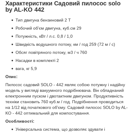
Характеристики Садовий пилосос solo
by AL-KO 442
Тип двигуна бензиновий 2 T
Робочий об'єм двигуна, куб.см 29
Потужність, кВт / л.с. 0,8 / 1,0
Швидкість водушного потоку, км / год 259 (72 м / с)
Обсяг повітряного потоку, м3 / ч 760
Насадки в комплекті 2
вага, кг 5,9
Опис:
Пилосос садовий SOLO - 442 являє собою потужну і надійну
модель у вигляді вакуумного подрібнювача. Він обладнаний
електронним пуском і двотактним двигуном. Продуктивність
техніки становить 760 куб.м / год. Подрібнення проводиться
на 1/12 від початкового об'єму. Садовий пилосос SOLO by AL-
KO - 442 оптимальний для компостування.
Особливості:
Універсальна система, що дозволяє здувати і