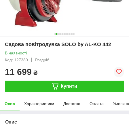
Садова повітродувка SOLO by AL-KO 442
В наявності
Код: 127380
Роздріб
11 699
₴
Купити
Опис
Характеристики
Доставка
Оплата
Умови п
Опис