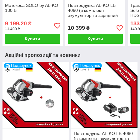
Мотокоса SOLO by AL-KO
Повітродувка AL-KO LB
Трак
130 B
4060 (в комплекті
Solo
акумулятор та зарядний
HDS
пристрій)
9 199,20
133
₴
10 399
₴
11 499 ₴
149 9
Купити
Купити
Акційні пропозиції та новинки
Подарунок
Подарунок
Повітродувка AL-KO LB 4060
(в комплекті акумулятор та