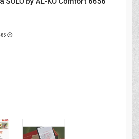
а SOLO by AL-KO Comfort 6656
-85