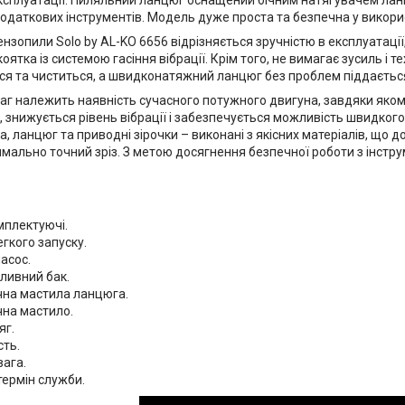
одаткових інструментів. Модель дуже проста та безпечна у викори
зопили Solo by AL-KO 6656 відрізняється зручністю в експлуатації,
оятка із системою гасіння вібрації. Крім того, не вимагає зусиль і
ся та чиститься, а швидконатяжний ланцюг без проблем піддається
аг належить наявність сучасного потужного двигуна, завдяки якому
 знижується рівень вібрації і забезпечується можливість швидкого
ина, ланцюг та приводні зірочки – виконані з якісних матеріалів, що
мально точний зріз. З метою досягнення безпечної роботи з інстр
мплектуючі.
гкого запуску.
асос.
ливний бак.
на мастила ланцюга.
на мастило.
яг.
сть.
вага.
термін служби.