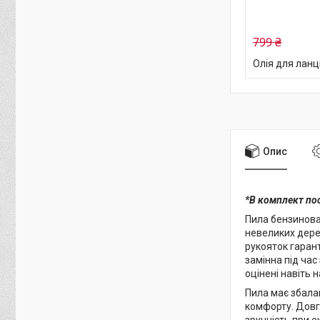
799 ₴
Олія для ланц
Опис
*В комплект по
Пила бензинова 
невеликих дере
рукояток гарант
замінна під час
оцінені навіть
Пила має збала
комфорту. Довг
зручність при 