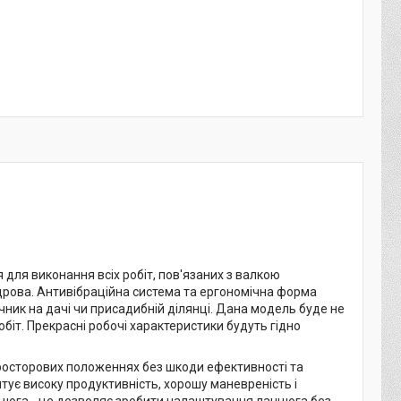
 для виконання всіх робіт, пов'язаних з валкою
 дрова. Антивібраційна система та ергономічна форма
чник на дачі чи присадибній ділянці. Дана модель буде не
обіт. Прекрасні робочі характеристики будуть гідно
просторових положеннях без шкоди ефективності та
тує високу продуктивність, хорошу маневреність і
нцюга - це дозволяє зробити налаштування ланцюга без