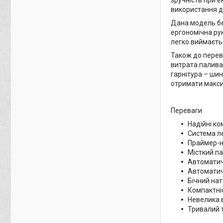
використання д
Дана модель бен
ергономічна рук
легко виймаєть
Також до перев
витрата палива,
гарнітура – ​​ш
отримати макси
Переваги
Надійні ко
Система ле
Праймер-н
Місткий па
Автоматич
Автоматич
Бічний нат
Компактні
Невелика 
Тривалий 