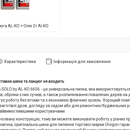
юга AL-KO + Олія 2т Al-KO
Характеристики
Інформація для замовлення
ставки шина та ланцюг не входить
SOLO by AL-KO 6656 - це універсальна пилка, яка використовується
в, обрізки з них сучків, а також розпилювання повалених дерев на
ує роботу без втоми та з економією фізичних зусиль. Хороший помі
 заготівлі дров, догляду за садом або для ремонтних/будівельних р
 найвимогливішими користувачами.
нсовану конструкцію, тому ви можете виконувати роботу у різних 
овічна, оригінальна шина для пиляння торгової марки Oregon гаран
експлуатації. Пиляльний ланцюг оснащений бічним натягувачем ла