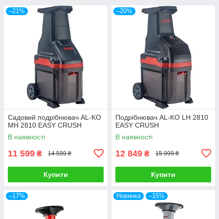
–21%
–20%
Садовий подрібнювач AL-KO
Подрібнювач AL-KO LH 2810
MH 2810 EASY CRUSH
EASY CRUSH
В наявності
В наявності
11 599
12 849
₴
₴
14 599 ₴
15 999 ₴
Купити
Купити
–17%
Новинка
–15%