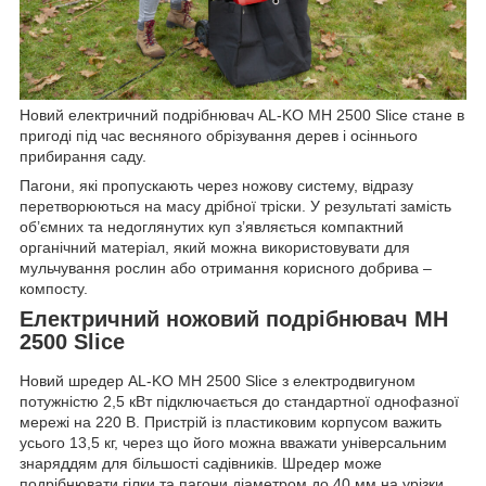
Новий електричний подрібнювач AL-KO МH 2500 Slice стане в
пригоді під час весняного обрізування дерев і осіннього
прибирання саду.
Пагони, які пропускають через ножову систему, відразу
перетворюються на масу дрібної тріски. У результаті замість
об’ємних та недоглянутих куп з’являється компактний
органічний матеріал, який можна використовувати для
мульчування рослин або отримання корисного добрива –
компосту.
Електричний ножовий подрібнювач МH
2500 Slice
Новий шредер AL-KO МH 2500 Slice з електродвигуном
потужністю 2,5 кВт підключається до стандартної однофазної
мережі на 220 В. Пристрій із пластиковим корпусом важить
усього 13,5 кг, через що його можна вважати універсальним
знаряддям для більшості садівників. Шредер може
подрібнювати гілки та пагони діаметром до 40 мм на урізки