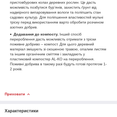
пристовбурових колах деревних рослин. Це дасть
можливість позбутися бур’янів, захистить ґрунт від
надмірного випаровування вологи та поліпшить стан
садових культур. Для поліпшення властивостей мульчі
тріску перед використанням варто обробити розчином
азотних добрив.
Додавання до компосту.
Інший спосіб
перероблення дасть можливість отримати з тріски
поживне добриво – компост. Для цього деревний
матеріал змішують зі скошеною травою, опалим листям
та іншим органічним сміттям і закладають у
пластиковий компостер AL-KO на перероблення.
Поживні добрива в такому разі будуть готові протягом 1-
2 років.
Приховати
Характеристики