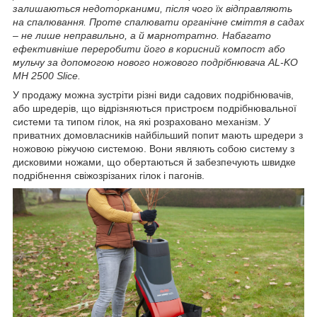
залишаються недоторканими, після чого їх відправляють
на спалювання. Проте спалювати органічне сміття в садах
– не лише неправильно, а й марнотратно. Набагато
ефективніше переробити його в корисний компост або
мульчу за допомогою нового ножового подрібнювача AL-KO
МH 2500 Slice.
У продажу можна зустріти різні види садових подрібнювачів,
або шредерів, що відрізняються пристроєм подрібнювальної
системи та типом гілок, на які розраховано механізм. У
приватних домовласників найбільший попит мають шредери з
ножовою ріжучою системою. Вони являють собою систему з
дисковими ножами, що обертаються й забезпечують швидке
подрібнення свіжозрізаних гілок і пагонів.