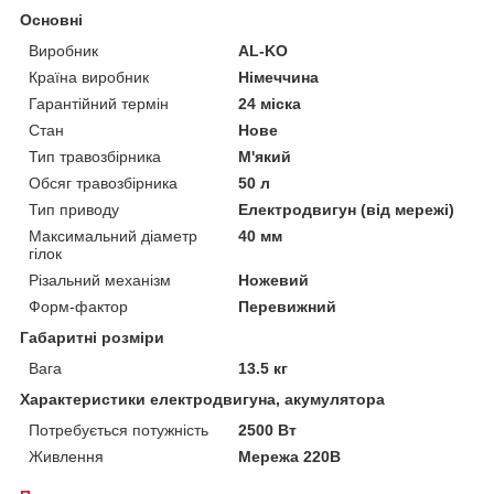
Основні
Виробник
AL-KO
Країна виробник
Німеччина
Гарантійний термін
24 міска
Стан
Нове
Тип травозбірника
М'який
Обсяг травозбірника
50 л
Тип приводу
Електродвигун (від мережі)
Максимальний діаметр
40 мм
гілок
Різальний механізм
Ножевий
Форм-фактор
Перевижний
Габаритні розміри
Вага
13.5 кг
Характеристики електродвигуна, акумулятора
Потребується потужність
2500 Вт
Живлення
Мережа 220В