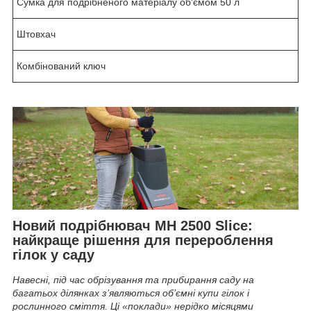
Сумка для подрібненого матеріалу об'ємом 50 л
Штовхач
Комбінований ключ
Новий подрібнювач МH 2500 Slice:
найкраще рішення для перероблення
гілок у саду
Навесні, під час обрізування та прибирання саду на
багатьох ділянках з’являються об’ємні купи гілок і
рослинного сміття. Ці «поклади» нерідко місяцями