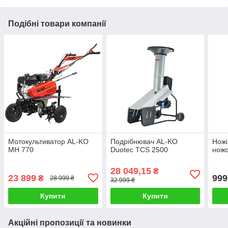
Подібні товари компанії
Мотокультиватор AL-KO
Подрібнювач AL-KO
Ножі
MH 770
Duotec TCS 2500
ножо
28 049,15
₴
23 899
999
₴
28 999 ₴
32 999 ₴
Купити
Купити
Акційні пропозиції та новинки