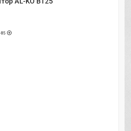
тор AL-KO B125
-85