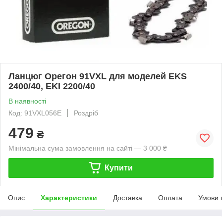
Ланцюг Орегон 91VXL для моделей EKS
2400/40, EKI 2200/40
В наявності
Код: 91VXL056E
Роздріб
479
₴
Мінімальна сума замовлення на сайті — 3 000 ₴
Купити
Опис
Характеристики
Доставка
Оплата
Умови 