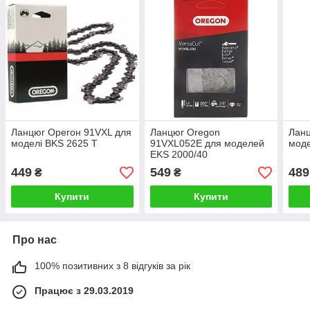
Ланцюг Орегон 91VXL для
Ланцюг Oregon
Ланц
моделі BKS 2625 Т
91VXL052E для моделей
мод
EKS 2000/40
449
549
489
₴
₴
Купити
Купити
Про нас
100% позитивних з 8 відгуків за рік
Працює з 29.03.2019