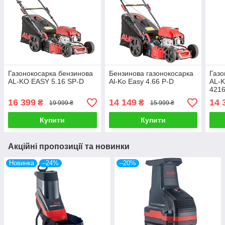
Газонокосарка бензинова
Бензинова газонокосарка
Газо
AL-KO EASY 5.16 SP-D
Al-Ko Easy 4.66 P-D
AL-
4216
16 399
14 149
14 
₴
₴
19 999 ₴
15 999 ₴
Купити
Купити
Акційні пропозиції та новинки
Новинка
–24%
–20%