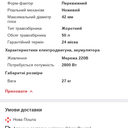
Форм-фактор
Перевижний
Різальний механізм
Ножевий
Максимальний діаметр
42 мм
гілок
Тип травозбірника
Жорсткий
Обсяг травозбірника
50 л
Гарантійний термін
24 міска
Характеристики електродвигуна, акумулятора
Живлення
Мережа 220В
Потребується потужність
2800 Вт
Габаритні розміри
Вага
27 кг
Приховати
Умови доставки
Нова Пошта