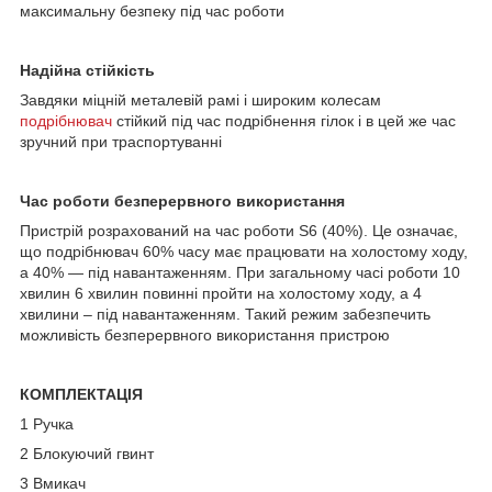
максимальну безпеку під час роботи
Надійна стійкість
Завдяки міцній металевій рамі і широким колесам
подрібнювач
стійкий під час подрібнення гілок і в цей же час
зручний при траспортуванні
Час роботи
безперервного використання
Пристрій розрахований на час роботи S6 (40%). Це означає,
що подрібнювач 60% часу має працювати на холостому ходу,
а 40% — під навантаженням. При загальному часі роботи 10
хвилин 6 хвилин повинні пройти на холостому ходу, а 4
хвилини – під навантаженням. Такий режим забезпечить
можливість безперервного використання пристрою
КОМПЛЕКТАЦІЯ
1 Ручка
2 Блокуючий гвинт
3 Вмикач