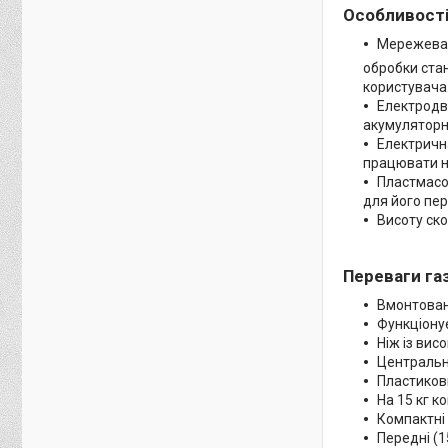
Особливості 
Мережева г
обробки ста
користувача
Електродви
акумуляторні
Електрична
працювати не
Пластмасов
для його пе
Висоту ско
Переваги газ
Вмонтовани
Функціону
Ніж із вис
Центральн
Пластикови
На 15 кг к
Компактні 
Передні (1