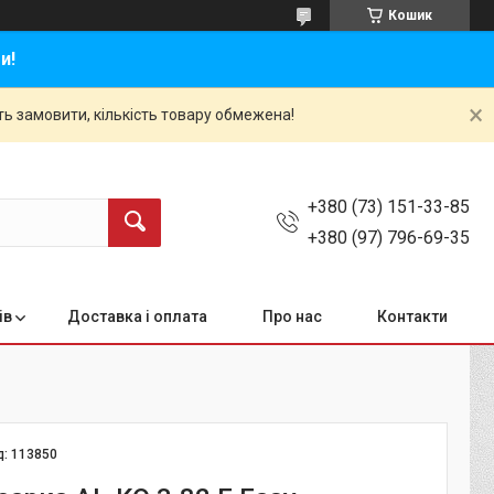
Кошик
и!
ть замовити, кількість товару обмежена!
+380 (73) 151-33-85
+380 (97) 796-69-35
ів
Доставка і оплата
Про нас
Контакти
д:
113850