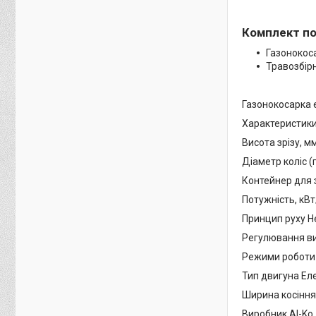
Комплект по
Газонокоса
Травозбірн
Газонокосарка е
Характеристик
Висота зрізу, м
Діаметр коліс (
Контейнер для з
Потужність, кВт/к
Принцип руху Н
Регулювання ви
Режими роботи 
Тип двигуна Ел
Ширина косіння,
Виробник Al-Ko