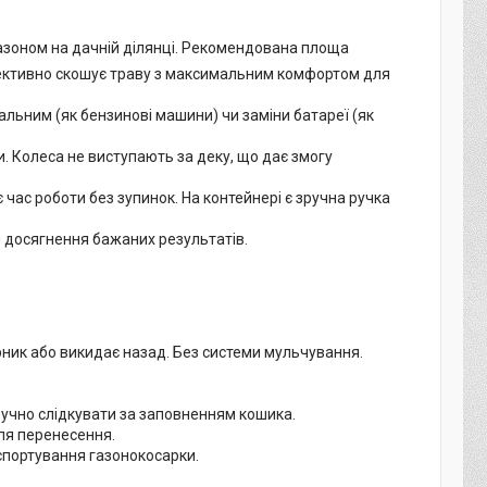
газоном на дачній ділянці. Рекомендована площа
ефективно скошує траву з максимальним комфортом для
льним (як бензинові машини) чи заміни батареї (як
и. Колеса не виступають за деку, що дає змогу
час роботи без зупинок. На контейнері є зручна ручка
я досягнення бажаних результатів.
ник або викидає назад. Без системи мульчування.
ручно слідкувати за заповненням кошика.
для перенесення.
спортування газонокосарки.