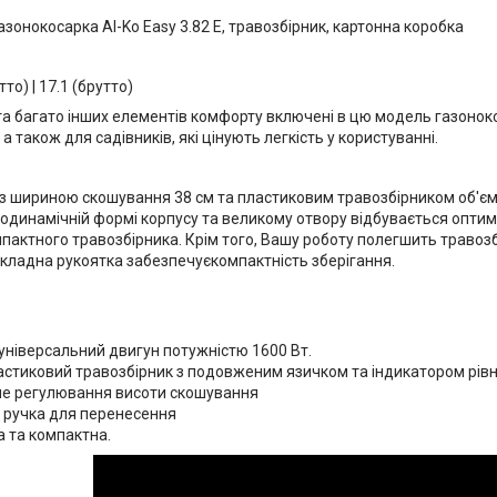
зонокосарка Al-Ko Easy 3.82 E, травозбірник, картонна коробка
тто) | 17.1 (брутто)
) та багато інших елементів комфорту включені в цю модель газоно
 а також для садівників, які цінують легкість у користуванні.
із шириною скошування 38 см та пластиковим травозбірником об'єм
родинамічній формі корпусу та великому отвору відбувається опт
пактного травозбірника. Крім того, Вашу роботу полегшить травозб
кладна рукоятка забезпечуєкомпактність зберігання.
універсальний двигун потужністю 1600 Вт.
астиковий травозбірник з подовженим язичком та індикатором рів
е регулювання висоти скошування
 ручка для перенесення
 та компактна.