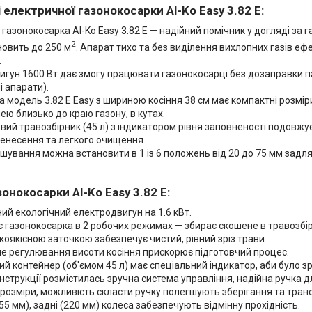
електричної газонокосарки Al-Ko Easy 3.82 E:
азонокосарка Al-Ko Easy 3.82 E — надійний помічник у догляді за 
2
новить до 250 м
. Апарат тихо та без виділення вихлопних газів 
.
гун 1600 Вт дає змогу працювати газонокосарці без дозаправки па
 апарати).
 модель 3.82 E Easy з шириною косіння 38 см має компактні розмір
ю близько до краю газону, в кутах.
ий травозбірник (45 л) з індикатором рівня заповненості подовжує 
ренесення та легкого очищення.
шування можна встановити в 1 із 6 положень від 20 до 75 мм задл
онокосарки Al-Ko Easy 3.82 E:
й екологічний електродвигун на 1.6 кВт.
є газонокосарка в 2 робочих режимах — збирає скошене в травозбір
окоякісною заточкою забезпечує чистий, рівний зріз трави.
е регулювання висоти косіння прискорює підготовчий процес.
й контейнер (об'ємом 45 л) має спеціальний індикатор, аби було з
онструкції розмістилась зручна система управління, надійна ручка 
розміри, можливість скласти ручку полегшують зберігання та тран
55 мм), задні (220 мм) колеса забезпечують відмінну прохідність.