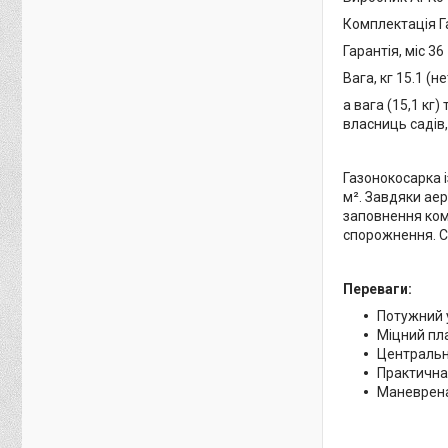
Комплектація Га
Гарантія, міс 36
Вага, кг 15.1 (не
а вага (15,1 кг
власниць садів,
Газонокосарка 
м². Завдяки ае
заповнення ком
спорожнення. С
Переваги:
Потужний 
Міцний пл
Центральн
Практична
Маневрена