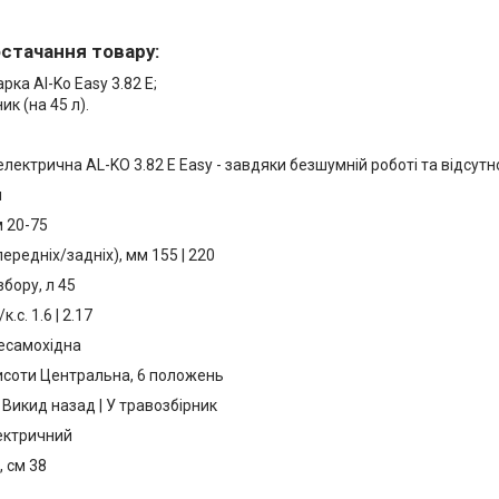
стачання товару:
рка Al-Ko Easy 3.82 E;
ик (на 45 л).
лектрична AL-KO 3.82 E Easy - завдяки безшумній роботі та відсутн
и
м 20-75
передніх/задніх), мм 155 | 220
бору, л 45
.с. 1.6 | 2.17
есамохідна
соти Центральна, 6 положень
Викид назад | У травозбірник
ектричний
 см 38