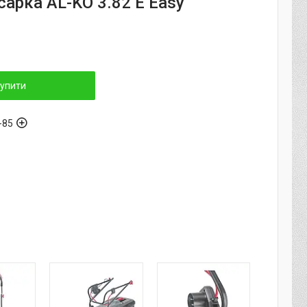
арка AL-KO 3.82 E Easy
упити
-85