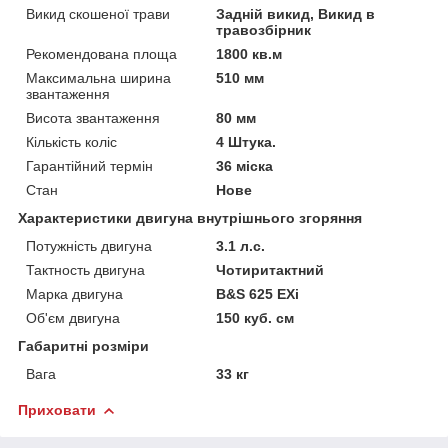
Викид скошеної трави
Задній викид, Викид в
травозбірник
Рекомендована площа
1800 кв.м
Максимальна ширина
510 мм
звантаження
Висота звантаження
80 мм
Кількість коліс
4 Штука.
Гарантійний термін
36 міска
Стан
Нове
Характеристики двигуна внутрішнього згоряння
Потужність двигуна
3.1 л.с.
Тактность двигуна
Чотиритактний
Марка двигуна
B&S 625 ЕХі
Об'єм двигуна
150 куб. см
Габаритні розміри
Вага
33 кг
Приховати