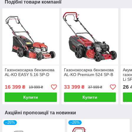
Подібні товари компанії
Газонокосарка бензинова
Газонокосарка бензинова
Аку
AL-KO EASY 5.16 SP-D
AL-KO Premium 524 SP-B
газо
Li S
з/п 
16 399
33 399
26 
₴
₴
19 999 ₴
37 999 ₴
Купити
Купити
Акційні пропозиції та новинки
–26%
–26%