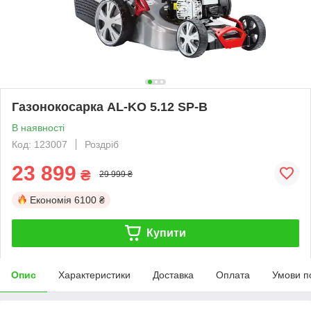
Газонокосарка AL-KO 5.12 SP-В
В наявності
Код: 123007
Роздріб
23 899
₴
29 999 ₴
Економія
6100 ₴
Купити
Опис
Характеристики
Доставка
Оплата
Умови п