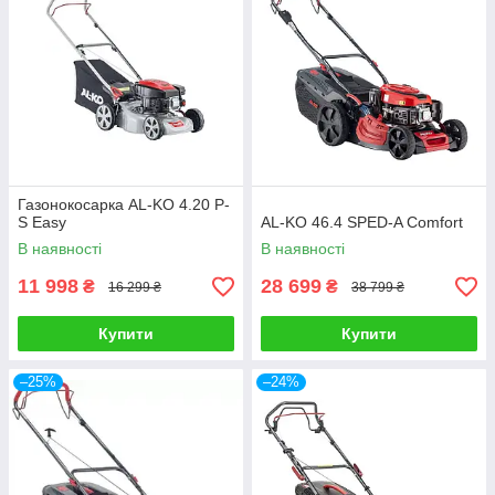
Газонокосарка AL-KO 4.20 P-
S Easy
AL-KO 46.4 SPED-A Comfort
В наявності
В наявності
11 998
28 699
₴
₴
16 299 ₴
38 799 ₴
Купити
Купити
–25%
–24%