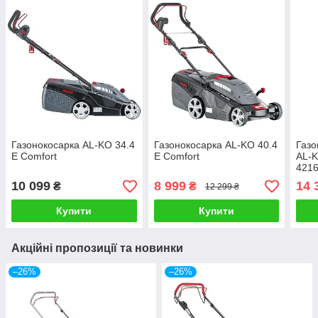
Газонокосарка AL-KO 34.4
Газонокосарка AL-KO 40.4
Газо
E Comfort
E Comfort
AL-
4216
10 099
8 999
14 
₴
₴
12 299 ₴
Купити
Купити
Акційні пропозиції та новинки
–26%
–26%