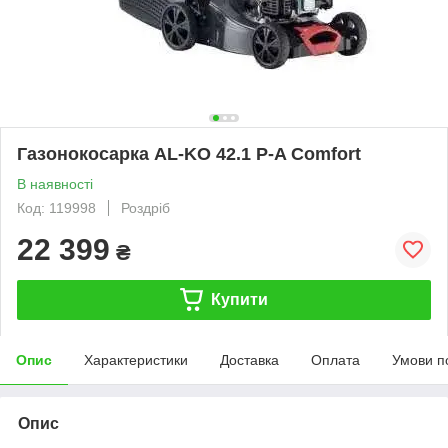
Газонокосарка AL-KO 42.1 P-A Comfort
В наявності
Код: 119998
Роздріб
22 399
₴
Купити
Опис
Характеристики
Доставка
Оплата
Умови п
Опис