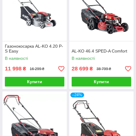
Газонокосарка AL-KO 4.20 P-
S Easy
AL-KO 46.4 SPED-A Comfort
В наявності
В наявності
11 998
28 699
₴
₴
16 299 ₴
38 799 ₴
Купити
Купити
–24%