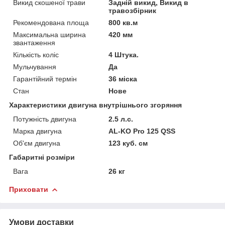
Викид скошеної трави
Задній викид, Викид в
травозбірник
Рекомендована площа
800 кв.м
Максимальна ширина
420 мм
звантаження
Кількість коліс
4 Штука.
Мульчування
Да
Гарантійний термін
36 міска
Стан
Нове
Характеристики двигуна внутрішнього згоряння
Потужність двигуна
2.5 л.с.
Марка двигуна
AL-KO Pro 125 QSS
Об'єм двигуна
123 куб. см
Габаритні розміри
Вага
26 кг
Приховати
Умови доставки