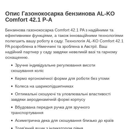
Опис Газонокосарка бензинова AL-KO
Comfort 42.1 P-A
Бензинова газонокосарка Comfort 42.1 PA з надійними та
ефективними функціями, а також інноваційними технологіями
полегшить вашу роботу в саду. Технологія AL-KO Comfort 42.1
PA розроблена в Німеччині та зроблена в Австрії. Ваш
надійний партнер у саду завдяки невеликій вазі та гарному
оснащенню.
Зручне індивідуальне регулювання висоти
скошування коліс
Кермо ергономічної форми для роботи без утоми
Колеса на шарикопідшипниках
Оптимальні скошуючі та уловлювальні властивості
завдяки аеродинамічній формі корпусу
Вбудована передня ручка для зручного
транспортування
Асиметрична дека для скошування близько до країв
Трав'яний ящик з індикатором рівня