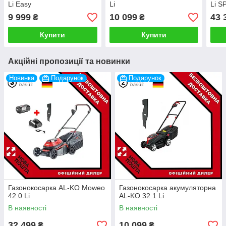
Li Easy
Li
Li S
9 999
10 099
43 
₴
₴
Купити
Купити
Акційні пропозиції та новинки
Новинка
Подарунок
Подарунок
Газонокосарка AL-KO Moweo
Газонокосарка акумуляторна
42.0 Li
AL-KO 32.1 Li
В наявності
В наявності
32 499
10 099
₴
₴