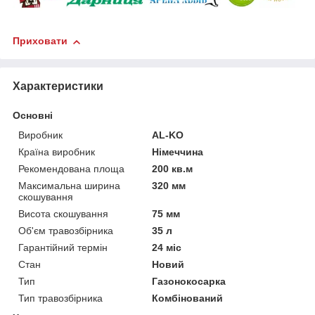
Приховати
Характеристики
Основні
Виробник
AL-KO
Країна виробник
Німеччина
Рекомендована площа
200 кв.м
Максимальна ширина
320 мм
скошування
Висота скошування
75 мм
Об'єм травозбірника
35 л
Гарантійний термін
24 міс
Стан
Новий
Тип
Газонокосарка
Тип травозбірника
Комбінований