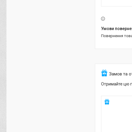
повернення тов
Замов та 
Отримайте цю п