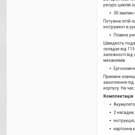
ресурс циклів 
30 хвилин
Потужна літій-і
інструмент в ру
Плавне ре
Швидкість пода
складає від 11
залежності від
механізмів.
Ергономіч
Приємне зовніш
захоплення під 
корпусу. На час
Комплектація
Акумулято
2 насадки;
інструкція;
картонна 