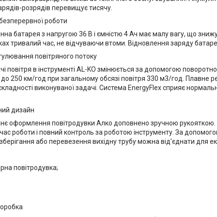
зарядів-розрядів перевищує тисячу.
 безперервної роботи
онна батарея з напругою 36 В і ємністю 4 Ач має малу вагу, що зн
ках тривалий час, не відчуваючи втоми. Відновлення заряду батаре
гулювання повітряного потоку
чі повітря в інструменті AL-KO змінюється за допомогою поворотно
5 до 250 км/год при загальному обсязі повітря 330 м3/год. Плавне
 складності виконуваної задачі. Система EnergyFlex сприяє нормал
ний дизайн
нє оформлення повітродувки Алко доповнено зручною рукояткою.
час роботи і повний контроль за роботою інструменту. За допомого
 зберігання або перевезення вихідну трубу можна від'єднати для ек
рна повітродувка;
коробка