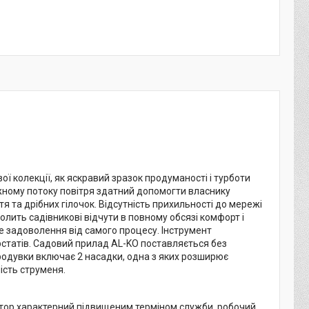
ої колекції, як яскравий зразок продуманості і турботи
ужному потоку повітря здатний допомогти власнику
тя та дрібних гілочок. Відсутність прихильності до мережі
олить садівникові відчути в повному обсязі комфорт і
ше задоволення від самого процесу. Інструмент
рстатів. Садовий прилад AL-KO поставляється без
родувки включає 2 насадки, одна з яких розширює
ість струменя.
ятор характерний підвищеним терміном служби, робочий