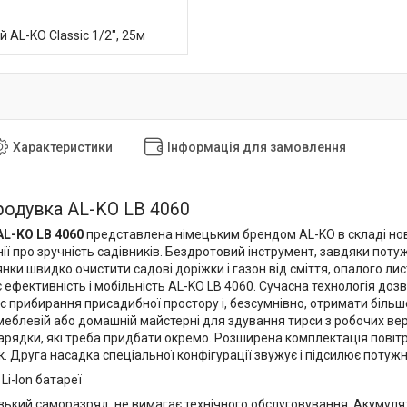
 AL-KO Classic 1/2", 25м
Характеристики
Інформація для замовлення
родувка AL-KO LB 4060
AL-KO LB 4060
представлена ​​німецьким брендом AL-KO в складі нов
ії про зручність садівників. Бездротовий інструмент, завдяки пот
нки швидко очистити садові доріжки і газон від сміття, опалого лис
 ефективність і мобільність AL-KO LB 4060. Сучасна технологія дозв
ас прибирання присадибної простору і, безсумнівно, отримати біль
меблевій або домашній майстерні для здування тирси з робочих ве
зарядки, які треба придбати окремо. Розширена комплектація повіт
к. Друга насадка спеціальної конфігурації звужує і підсилює потужн
Li-Ion батареї
зький саморазряд, не вимагає технічного обслуговування. Акумул