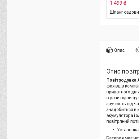
1 499 ₴
Шланг садовий
Опис
Опис повіт
Повітродувка 
фахівців компан
приватного діля
в рази підвищує
зручність під ч
знадобиться в 
акумулятора і 
повітряний поті
Установка 
Батарея має ни