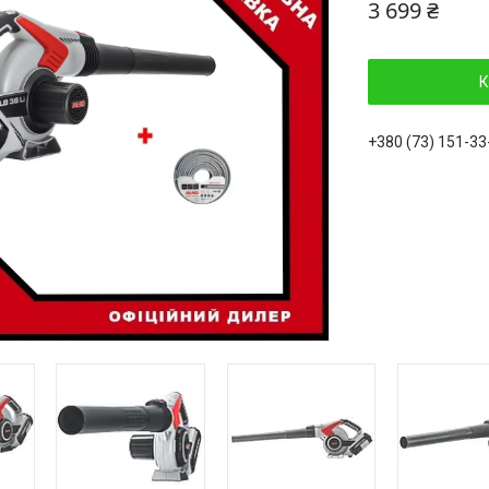
3 699 ₴
К
+380 (73) 151-33