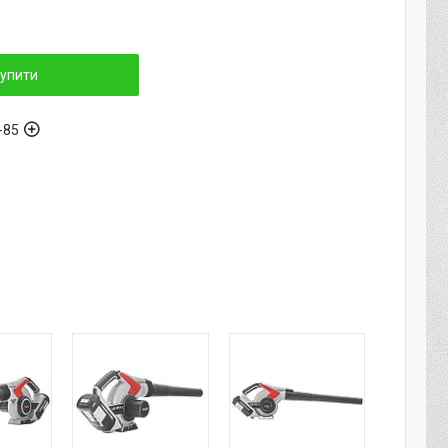
упити
-85