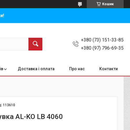
Кошик
и!
+380 (73) 151-33-85
+380 (97) 796-69-35
ів
Доставка і оплата
Про нас
Контакти
д:
113610
увка AL-KO LB 4060