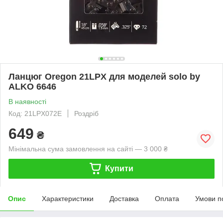
Ланцюг Oregon 21LPX для моделей solo by
ALKO 6646
В наявності
Код: 21LPX072E
Роздріб
649
₴
Мінімальна сума замовлення на сайті — 3 000 ₴
Купити
Опис
Характеристики
Доставка
Оплата
Умови п