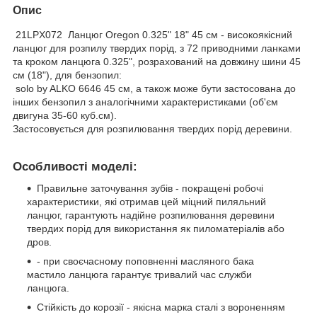
Опис
21LPX072 Ланцюг Oregon 0.325" 18" 45 см - високоякісний
ланцюг для розпилу твердих порід, з 72 приводними ланками
та кроком ланцюга 0.325", розрахований на довжину шини 45
см (18"), для бензопил:
solo by ALKO 6646 45 см, а також може бути застосована до
інших бензопил з аналогічними характеристиками (об'єм
двигуна 35-60 куб.см).
Застосовується для розпилювання твердих порід деревини.
Особливості моделі:
Правильне заточування зубів - покращені робочі
характеристики, які отримав цей міцний пиляльний
ланцюг, гарантують надійне розпилювання деревини
твердих порід для використання як пиломатеріалів або
дров.
- при своєчасному поповненні масляного бака
мастило ланцюга гарантує тривалий час служби
ланцюга.
Стійкість до корозії - якісна марка сталі з вороненням