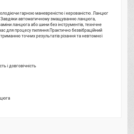
володіючи гарною маневреністю і керованістю. Ланцюг
різ. Завдяки автоматичному змащуванню ланцюга,
міни ланцюга або шини без інструментів, технічне
час для процесу пиляння.Практично безвібраційний
триманню точних результатів різання та невтомної
ть і довговічність
нцюга