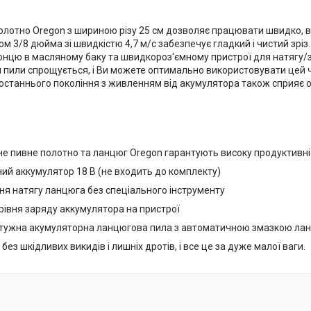
олотно Oregon з шириною різу 25 см дозволяє працювати швидко, 
ом 3/8 дюйма зі швидкістю 4,7 м/с забезпечує гладкий і чистий з
онцю в масляному баку та швидкороз'ємному пристрої для натягу/за
 пили спрощується, і Ви можете оптимально використовувати цей 
останнього покоління з живленням від акумулятора також сприяє о
е пивне полотно та ланцюг Oregon гарантують високу продуктивніс
чний аккумулятор 18 В (не входить до комплекту)
ня натягу ланцюга без спеціального інструменту
рівня заряду аккумулятора на пристрої
отужна акумуляторна ланцюгова пила з автоматичною змазкою ла
без шкідливих викидів і лишніх дротів, і все це за дуже малої ваги.