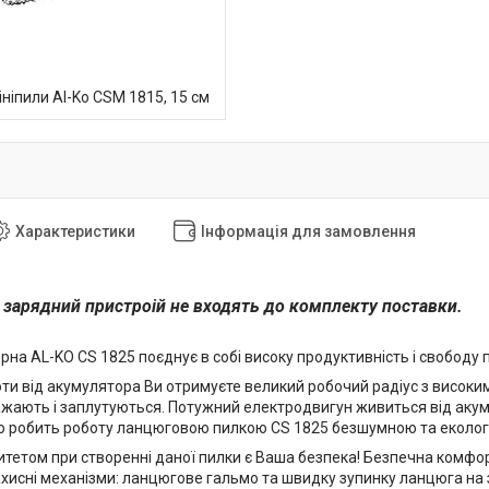
ніпили Al-Ko CSM 1815, 15 см
Характеристики
Інформація для замовлення
 зарядний пристроій не входять до комплекту поставки.
на AL-KO CS 1825 поєднує в собі високу продуктивність і свободу 
оти від акумулятора Ви отримуєте великий робочий радіус з висок
ажають і заплутуються. Потужний електродвигун живиться від ак
 робить роботу ланцюговою пилкою CS 1825 безшумною та еколог
итетом при створенні даної пилки є Ваша безпека! Безпечна комфо
ахисні механізми: ланцюгове гальмо та швидку зупинку ланцюга на