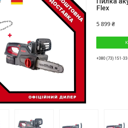
Пилка ак
Flex
5 899 ₴
К
+380 (73) 151-33