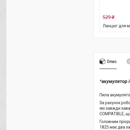
529 ₴
Ланцюг для мі
Опис
*
акумулятор і
Пила акумулятор
За рахунок роб
які завжди зав
COMPATIBLE, що
Головним пріор
1825 має два з