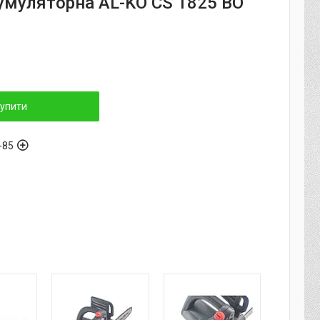
умуляторна AL-KO CS 1825 BO
упити
-85