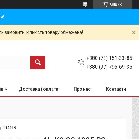
Кошик
и!
ть замовити, кількість товару обмежена!
+380 (73) 151-33-85
+380 (97) 796-69-35
ів
Доставка і оплата
Про нас
Контакти
д:
113919