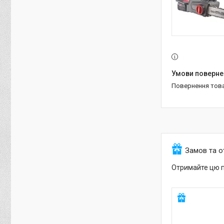
повернення тов
Замов та 
Отримайте цю п