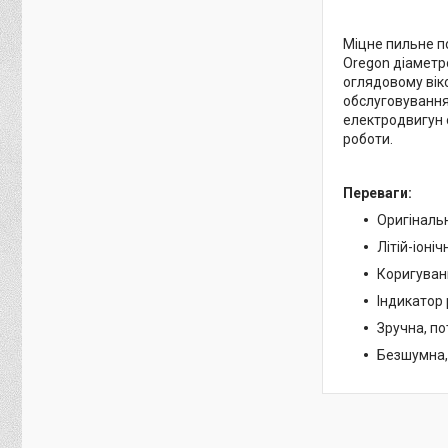
Міцне пильне п
Oregon діаметр
оглядовому вік
обслуговування
електродвигун 
роботи.
Переваги:
Оригінальн
Літій-іоні
Коригуван
Індикатор 
Зручна, п
Безшумна, 