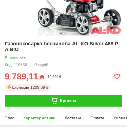
Газонокосарка бензинова AL-KO Silver 468 P-
A BIO
В наявності
Код: 119836
Роздріб
9 789,11
₴
10 999 ₴
Економія
1209.89 ₴
Купити
Опис
Характеристики
Доставка
Оплата
Умови 