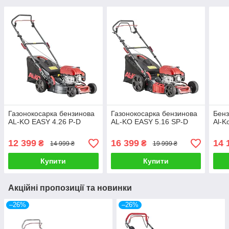
Газонокосарка бензинова
Газонокосарка бензинова
Бенз
AL-KO EASY 4.26 P-D
AL-KO EASY 5.16 SP-D
Al-K
12 399
16 399
14 
₴
₴
14 999 ₴
19 999 ₴
Купити
Купити
Акційні пропозиції та новинки
–26%
–26%