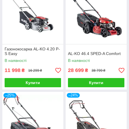
Газонокосарка AL-KO 4.20 P-
S Easy
AL-KO 46.4 SPED-A Comfort
В наявності
В наявності
11 998
28 699
₴
₴
16 299 ₴
38 799 ₴
Купити
Купити
–25%
–24%