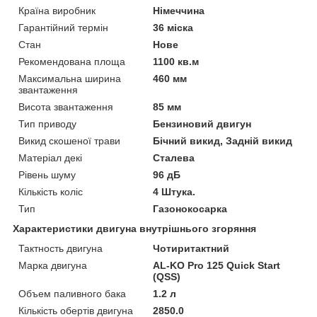
Країна виробник
Німеччина
Гарантійний термін
36 міска
Стан
Нове
Рекомендована площа
1100 кв.м
Максимальна ширина
460 мм
звантаження
Висота звантаження
85 мм
Тип приводу
Бензиновий двигун
Викид скошеної трави
Бічний викид, Задній викид
Матеріал декі
Сталева
Рівень шуму
96 дБ
Кількість коліс
4 Штука.
Тип
Газонокосарка
Характеристики двигуна внутрішнього згоряння
Тактность двигуна
Чотиритактний
Марка двигуна
AL-KO Pro 125 Quick Start
(QSS)
Объем паливного бака
1.2 л
Кількість обертів двигуна
2850.0