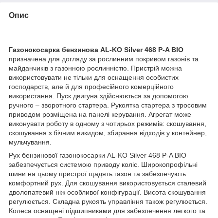
Опис
Газонокосарка бензинова AL-KO Silver 468 P-A BIO
призначена для догляду за рослинним покривом газонів та
майданчиків з газонною рослинністю. Пристрій можна
використовувати не тільки для оснащення особистих
господарств, але й для професійного комерційного
використання. Пуск двигуна здійснюється за допомогою
ручного – зворотного стартера. Рукоятка стартера з тросовим
приводом розміщена на панелі керування. Агрегат може
виконувати роботу в одному з чотирьох режимів: скошування,
скошування з бічним викидом, збирання відходів у контейнер,
мульчування.
Рух бензинової газонокосарки AL-KO Silver 468 P-A BIO
забезпечується системою приводу коліс. Широкопрофільні
шини на цьому пристрої щадять газон та забезпечують
комфортний рух. Для скошування використовується сталевий
дволопатевий ніж особливої ​​конфігурації. Висота скошування
регулюється. Складна рукоять управління також регулюється.
Колеса оснащені підшипниками для забезпечення легкого та