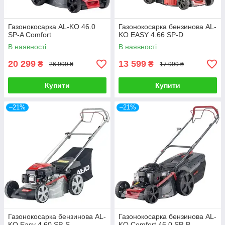
Газонокосарка AL-KO 46.0
Газонокосарка бензинова AL-
SP-A Comfort
KO EASY 4.66 SP-D
В наявності
В наявності
20 299
13 599
₴
₴
26 999 ₴
17 999 ₴
Купити
Купити
–21%
–21%
Газонокосарка бензинова AL-
Газонокосарка бензинова AL-
KO Easy 4.60 SP-S
KO Comfort 46.0 SP-B