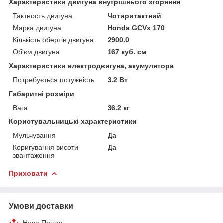
Характеристики двигуна внутрішнього згоряння
Тактность двигуна
Чотиритактний
Марка двигуна
Honda GCVx 170
Кількість обертів двигуна
2900.0
Об'єм двигуна
167 куб. см
Характеристики електродвигуна, акумулятора
Потребується потужність
3.2 Вт
Габаритні розміри
Вага
36.2 кг
Користувальницькі характеристики
Мульчування
Да
Коригування висоти
Да
звантаження
Приховати
Умови доставки
Нова Пошта