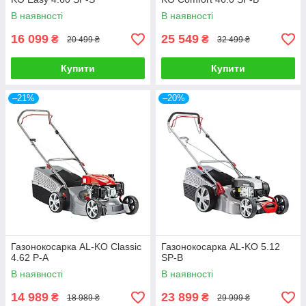
В наявності
В наявності
16 099
25 549
₴
₴
20 499 ₴
32 499 ₴
Купити
Купити
–21%
–20%
Газонокосарка AL-KO Classic
Газонокосарка AL-KO 5.12
4.62 P-A
SP-В
В наявності
В наявності
14 989
23 899
₴
₴
18 989 ₴
29 999 ₴