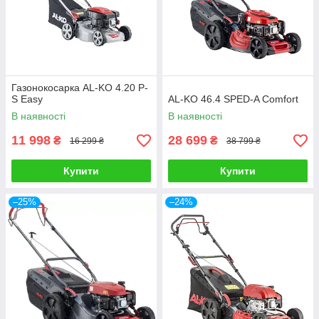
Газонокосарка AL-KO 4.20 P-
S Easy
AL-KO 46.4 SPED-A Comfort
В наявності
В наявності
11 998
28 699
₴
₴
16 299 ₴
38 799 ₴
Купити
Купити
–25%
–24%