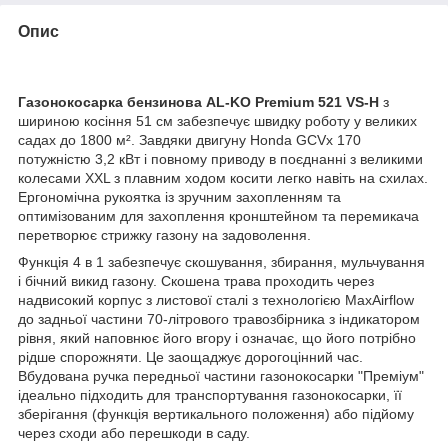
Опис
Газонокосарка бензинова AL-KO Premium 521 VS-H
з
шириною косіння 51 см забезпечує швидку роботу у великих
садах до 1800 м². Завдяки двигуну Honda GCVx 170
потужністю 3,2 кВт і повному приводу в поєднанні з великими
колесами XXL з плавним ходом косити легко навіть на схилах.
Ергономічна рукоятка із зручним захопленням та
оптимізованим для захоплення кронштейном та перемикача
перетворює стрижку газону на задоволення.
Функція 4 в 1 забезпечує скошування, збирання, мульчування
і бічний викид газону. Скошена трава проходить через
надвисокий корпус з листової сталі з технологією MaxAirflow
до задньої частини 70-літрового травозбірника з індикатором
рівня, який наповнює його вгору і означає, що його потрібно
рідше спорожняти. Це заощаджує дорогоцінний час.
Вбудована ручка передньої частини газонокосарки "Преміум"
ідеально підходить для транспортування газонокосарки, її
зберігання (функція вертикального положення) або підйому
через сходи або перешкоди в саду.