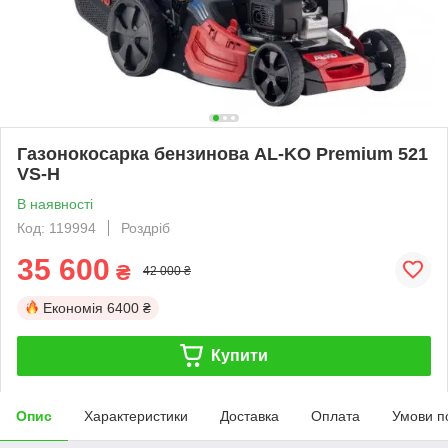
Газонокосарка бензинова AL-KO Premium 521
VS-H
В наявності
Код: 119994
Роздріб
35 600
₴
42 000 ₴
Економія
6400 ₴
Купити
Опис
Характеристики
Доставка
Оплата
Умови п