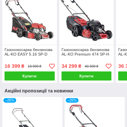
Газонокосарка бензинова
Газонокосарка бензинова
Газо
AL-KO EASY 5.16 SP-D
AL-KO Premium 474 SP-H
AL-K
16 399
34 299
36 
₴
₴
19 999 ₴
40 399 ₴
Купити
Купити
Акційні пропозиції та новинки
–26%
–26%