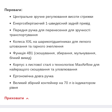
Переваги:
Центральне зручне регулювання висоти стрижки
Енергозберігаючий 1-швидкісний задній привід
Передня ручка для перенесення для зручності
транспортування
Колеса XXL на шарикопідшипниках для легкого
штовхання та гарного зчеплення
Функція 4В1 (скошування, збирання, мульчування,
бічний викид)
Корпус з листової сталі з технологією MaxAirflow для
найкращого скошування та уловлювання
Ергономічна довга ручка
Великий збірний контейнер на 70 л із індикатором
рівня
Приховати