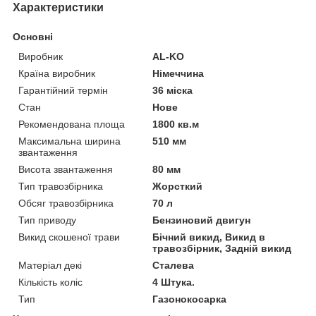
Характеристики
Основні
Виробник
AL-KO
Країна виробник
Німеччина
Гарантійний термін
36 міска
Стан
Нове
Рекомендована площа
1800 кв.м
Максимальна ширина
510 мм
звантаження
Висота звантаження
80 мм
Тип травозбірника
Жорсткий
Обсяг травозбірника
70 л
Тип приводу
Бензиновий двигун
Викид скошеної трави
Бічний викид, Викид в
травозбірник, Задній викид
Матеріал декі
Сталева
Кількість коліс
4 Штука.
Тип
Газонокосарка