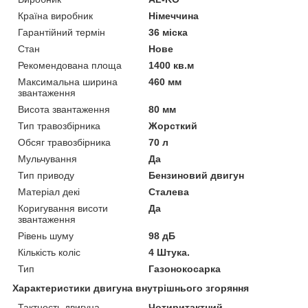
Країна виробник
Німеччина
Гарантійний термін
36 міска
Стан
Нове
Рекомендована площа
1400 кв.м
Максимальна ширина
460 мм
звантаження
Висота звантаження
80 мм
Тип травозбірника
Жорсткий
Обсяг травозбірника
70 л
Мульчування
Да
Тип приводу
Бензиновий двигун
Матеріал декі
Сталева
Коригування висоти
Да
звантаження
Рівень шуму
98 дБ
Кількість коліс
4 Штука.
Тип
Газонокосарка
Характеристики двигуна внутрішнього згоряння
Тактность двигуна
Чотиритактний