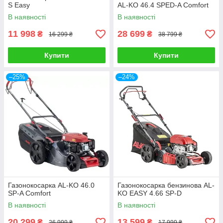
S Easy
AL-KO 46.4 SPED-A Comfort
В наявності
В наявності
11 998
28 699
₴
₴
16 299 ₴
38 799 ₴
Купити
Купити
–25%
–24%
Газонокосарка AL-KO 46.0
Газонокосарка бензинова AL-
SP-A Comfort
KO EASY 4.66 SP-D
В наявності
В наявності
20 299
13 599
₴
₴
26 999 ₴
17 999 ₴