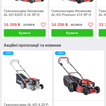
Газонокосарка бензинова
Газонокосарка бензинова
Газо
AL-KO EASY 5.16 SP-D
AL-KO Premium 474 SP-H
AL-K
16 399
34 299
33 
₴
₴
19 999 ₴
40 399 ₴
Купити
Купити
Акційні пропозиції та новинки
–26%
–26%
Газонокосарка AL-KO 4.20 P-