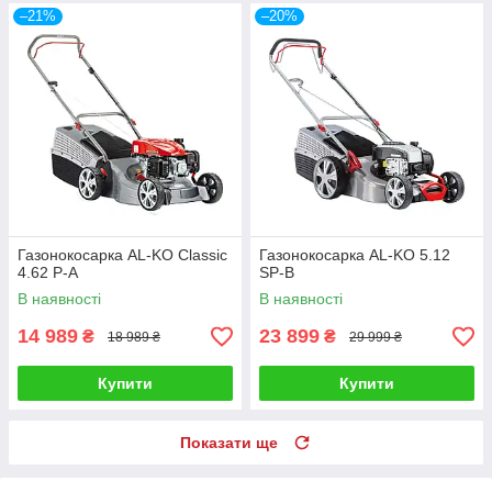
–21%
–20%
Газонокосарка AL-KO Classic
Газонокосарка AL-KO 5.12
4.62 P-A
SP-В
В наявності
В наявності
14 989
23 899
₴
₴
18 989 ₴
29 999 ₴
Купити
Купити
Показати ще