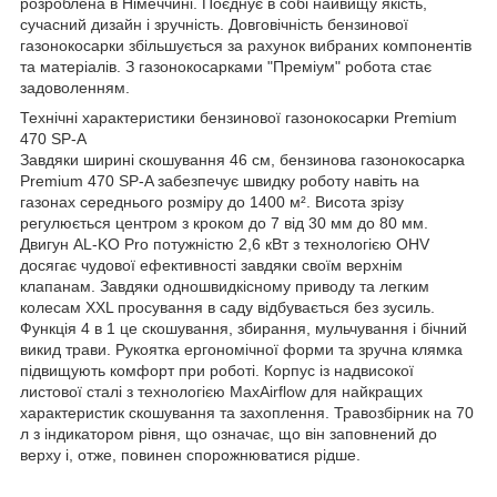
розроблена в Німеччині. Поєднує в собі найвищу якість,
сучасний дизайн і зручність. Довговічність бензинової
газонокосарки збільшується за рахунок вибраних компонентів
та матеріалів. З газонокосарками "Преміум" робота стає
задоволенням.
Технічні характеристики бензинової газонокосарки Premium
470 SP-A
Завдяки ширині скошування 46 см, бензинова газонокосарка
Premium 470 SP-A забезпечує швидку роботу навіть на
газонах середнього розміру до 1400 м². Висота зрізу
регулюється центром з кроком до 7 від 30 мм до 80 мм.
Двигун AL-KO Pro потужністю 2,6 кВт з технологією OHV
досягає чудової ефективності завдяки своїм верхнім
клапанам. Завдяки одношвидкісному приводу та легким
колесам XXL просування в саду відбувається без зусиль.
Функція 4 в 1 це скошування, збирання, мульчування і бічний
викид трави. Рукоятка ергономічної форми та зручна клямка
підвищують комфорт при роботі. Корпус із надвисокої
листової сталі з технологією MaxAirflow для найкращих
характеристик скошування та захоплення. Травозбірник на 70
л з індикатором рівня, що означає, що він заповнений до
верху і, отже, повинен спорожнюватися рідше.