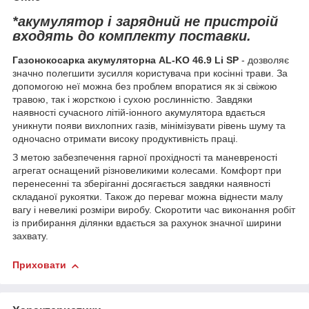
*
акумулятор і зарядний не пристроій
входять до комплекту поставки.
Газонокосарка акумуляторна AL-KO 46.9 Li SP
- дозволяє
значно полегшити зусилля користувача при косінні трави. За
допомогою неї можна без проблем впоратися як зі свіжою
травою, так і жорсткою і сухою рослинністю. Завдяки
наявності сучасного літій-іонного акумулятора вдається
уникнути появи вихлопних газів, мінімізувати рівень шуму та
одночасно отримати високу продуктивність праці.
З метою забезпечення гарної прохідності та маневреності
агрегат оснащений різновеликими колесами. Комфорт при
перенесенні та зберіганні досягається завдяки наявності
складаної рукоятки. Також до переваг можна віднести малу
вагу і невеликі розміри виробу. Скоротити час виконання робіт
із прибирання ділянки вдається за рахунок значної ширини
захвату.
Приховати