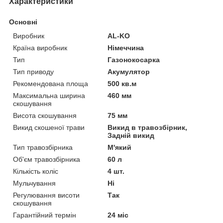
Характеристики
Основні
Виробник
AL-KO
Країна виробник
Німеччина
Тип
Газонокосарка
Тип приводу
Акумулятор
Рекомендована площа
500 кв.м
Максимальна ширина
460 мм
скошування
Висота скошування
75 мм
Викид скошеної трави
Викид в травозбірник,
Задній викид
Тип травозбірника
М'який
Об'єм травозбірника
60 л
Кількість коліс
4 шт.
Мульчування
Ні
Регулювання висоти
Так
скошування
Гарантійний термін
24 міс