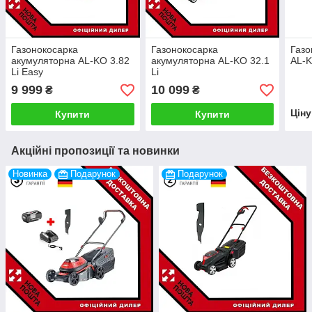
Газонокосарка
Газонокосарка
Газо
акумуляторна AL-KO 3.82
акумуляторна AL-KO 32.1
AL-K
Li Easy
Li
9 999
10 099
₴
₴
Цін
Купити
Купити
Акційні пропозиції та новинки
Новинка
Подарунок
Подарунок