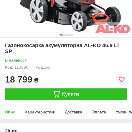
Газонокосарка акумуляторна AL-KO 46.9 Li
SP
В наявності
Код: 113690
Роздріб
18 799
₴
Купити
Опис
Характеристики
Доставка
Оплата
Умови п
Опис