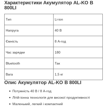
Характеристики Акумулятор AL-KO B
800LI
Тип
Li-ion
Напруга
40 В
Ємність
8 А-год
Час зарядки
180
Bluetooth
Так
Вага
1,5 кг
Опис Акумулятор AL-KO B 800LI
Потужність 40 В / 8 А-год
Літій-іонна технологія для високої продуктивності
Маленький, легкий і компактний