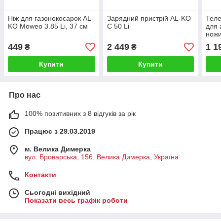
Ніж для газонокосарок AL-
Зарядний пристрій AL-KO
Теле
KO Moweo 3.85 Li, 37 см
C 50 Li
для 
ножи
449
2 449
1 1
₴
₴
Купити
Купити
Про нас
100% позитивних з 8 відгуків за рік
Працює з 29.03.2019
м. Велика Димерка
вул. Броварська, 156, Велика Димерка, Україна
Контакти
Сьогодні вихідний
Показати весь графік роботи