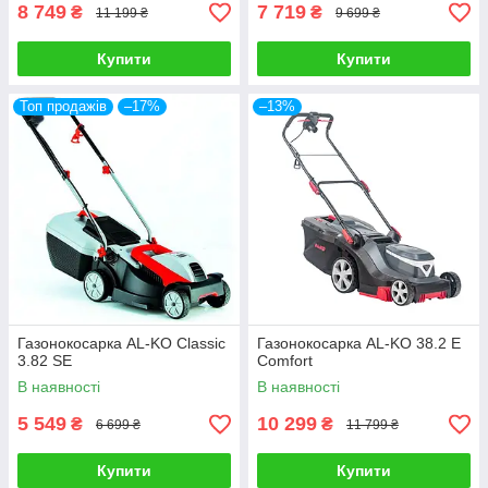
8 749
7 719
₴
₴
11 199 ₴
9 699 ₴
Купити
Купити
Топ продажів
–17%
–13%
Газонокосарка AL-KO Classic
Газонокосарка AL-KO 38.2 E
3.82 SE
Comfort
В наявності
В наявності
5 549
10 299
₴
₴
6 699 ₴
11 799 ₴
Купити
Купити