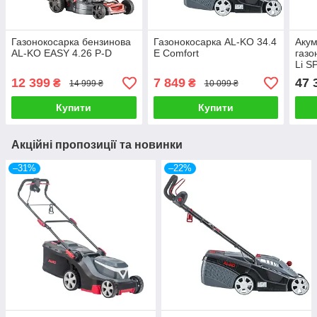
Газонокосарка бензинова
Газонокосарка AL-KO 34.4
Аку
AL-KO EASY 4.26 P-D
E Comfort
газо
Li S
5Ah 
12 399
7 849
47 
₴
₴
14 999 ₴
10 099 ₴
Купити
Купити
Акційні пропозиції та новинки
–31%
–22%