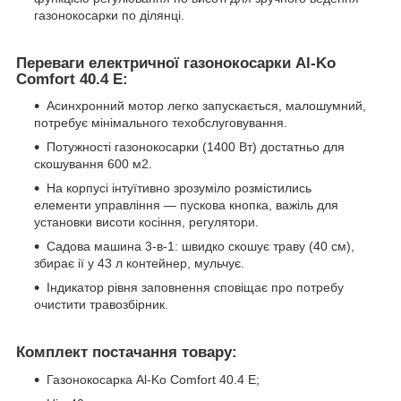
газонокосарки по ділянці.
Переваги електричної газонокосарки Al-Ko
Comfort 40.4 E:
Асинхронний мотор легко запускається, малошумний,
потребує мінімального техобслуговування.
Потужності газонокосарки (1400 Вт) достатньо для
скошування 600 м
2
.
На корпусі інтуїтивно зрозуміло розмістились
елементи управління — пускова кнопка, важіль для
установки висоти косіння, регулятори.
Садова машина 3-в-1: швидко скошує траву (40 см),
збирає ії у 43 л контейнер, мульчує.
Індикатор рівня заповнення сповіщає про потребу
очистити травозбірник.
Комплект постачання товару:
Газонокосарка Al-Ko Comfort 40.4 E;