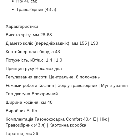
Ніж 40 см;
Травозбірник (43 л).
Характеристики
Висота зрізу, мм 28-68
Діаметр коліс (передніх/задніх), мм 155 | 190
Контейнер для збору, л 43
Потужність, кВт/к.с. 1.4 | 1.9
Принцип руху Несамохідна
Регулювання висоти Центральне, 6 положень
Режими роботи Косіння | Збір у травозбірник | Мульчування
Тип двигуна Електричний
Ширина косіння, см 40
Виробник Al-Ko
Комплектація Газонокосарка Comfort 40.4 E | Ніж |
Травозбірник (43 л) | Картонна коробка
Гарантія, міс 36