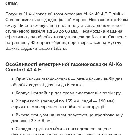
Опис
Потужна (1.4-кіловатна) газонокосарка Al-Ko 40.4 E E лінійки
Comfort живиться від однофазної мережі. Ніж захоплює 40 см
смугу. Висота скошування налаштовується за допомогою 6-
ступеневого важеля від 28 до 68 мм. Несамохідна машина
ефективна для обробки газону площею до 6 соток. Скошене
потрапляє у 43 л травозбірник, перетворюється на мульчу.
Важить садовий апарат 19.2 кг.
Особливості електричної газонокосарки Al-Ko
Comfort 40.4 E:
Оригінальна газонокосарка — оптимальний вибір для
обробки садової ділянки до 6 соток.
Корпус і контейнер для трави виготовлені з полімеру.
2 пари коліс (передні по 155 мм, задні — 190 мм)
сприяють маневреності та стійкості конструкції.
Висота скошування налаштовується централізовано у
діапазоні 2.8-6.8 см.
Складане руків’я з м’якою накладкою оснащене
функцією регулювання по висоті для зручного ведення