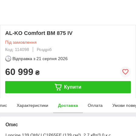
AL-KO Сomfort ВМ 875 IV
Під замовлення
Код: 114098
Роздріб
Відправка з
21 серпня 2026
60 999
₴
Купити
пис
Характеристики
Доставка
Оплата
Умови пове
Опис
Loncine 139 OHV LC1P65FE (139 см³), 2,7 кВт/3,0 к.с.,