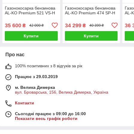
Газонокосарка бензинова
Газонокосарка бензинова
Газо
AL-KO Premium 521 VS-H
AL-KO Premium 474 SP-H
AL-K
35 600
34 299
36 
₴
₴
42 000 ₴
40 399 ₴
Купити
Купити
Про нас
100% позитивних з 8 відгуків за рік
Працює з 29.03.2019
м. Велика Димерка
вул. Броварська, 156, Велика Димерка, Україна
Контакти
Сьогодні працює з 09:00 до 16:00
Показати весь графік роботи