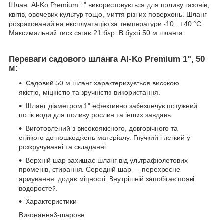
Шланг Al-Ko Premium 1" використовується для поливу газонів,
квітів, овочевих культур тощо, миття різних поверхонь. Шланг
розрахований на експлуатацію за температури -10...+40 °С.
Максимальний тиск сягає 21 бар. В бухті 50 м шланга.
Переваги садового шланга Al-Ko Premium 1", 50
м:
Садовий 50 м шланг характеризується високою
якістю, міцністю та зручністю використання.
Шланг діаметром 1" ефективно забезпечує потужний
потік води для поливу рослин та інших завдань.
Виготовлений з високоякісного, довговічного та
стійкого до пошкоджень матеріалу. Гнучкий і легкий у
розкручуванні та складанні.
Верхній шар захищає шланг від ультрафіолетових
променів, стирання. Середній шар — перехресне
армування, додає міцності. Внутрішній запобігає появі
водоростей.
Характеристики
Виконання3-шарове