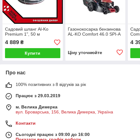
Садовий шланг Al-Ko
Газонокосарка бензинова
Садо
Premium 1", 50 м
AL-KO Comfort 46.0 SPI-A
Comf
4 889
4 3
₴
Ціну уточнюйте
Купити
Про нас
100% позитивних з 8 відгуків за рік
Працює з 29.03.2019
м. Велика Димерка
вул. Броварська, 156, Велика Димерка, Україна
Контакти
Сьогодні працює з 09:00 до 16:00
Показати весь графік роботи