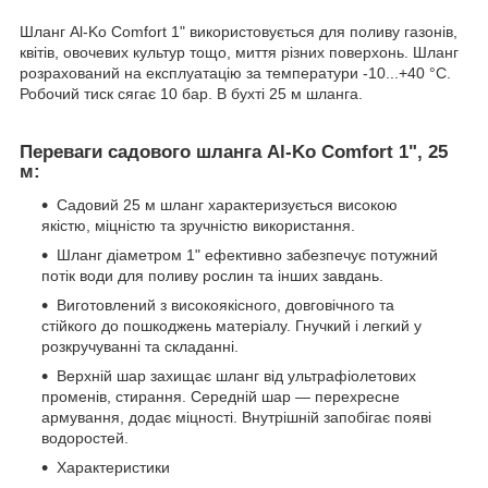
Шланг Al-Ko Comfort 1" використовується для поливу газонів,
квітів, овочевих культур тощо, миття різних поверхонь. Шланг
розрахований на експлуатацію за температури -10...+40 °С.
Робочий тиск сягає 10 бар. В бухті 25 м шланга.
Переваги садового шланга Al-Ko Comfort 1", 25
м:
Садовий 25 м шланг характеризується високою
якістю, міцністю та зручністю використання.
Шланг діаметром 1" ефективно забезпечує потужний
потік води для поливу рослин та інших завдань.
Виготовлений з високоякісного, довговічного та
стійкого до пошкоджень матеріалу. Гнучкий і легкий у
розкручуванні та складанні.
Верхній шар захищає шланг від ультрафіолетових
променів, стирання. Середній шар — перехресне
армування, додає міцності. Внутрішній запобігає появі
водоростей.
Характеристики