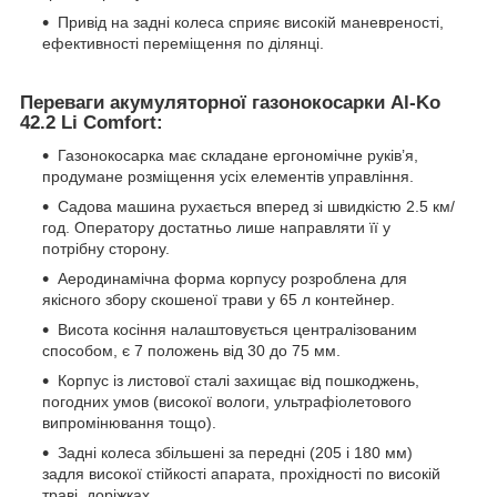
Привід на задні колеса сприяє високій маневреності,
ефективності переміщення по ділянці.
Переваги акумуляторної газонокосарки Al-Ko
42.2 Li Comfort:
Газонокосарка має складане ергономічне руків’я,
продумане розміщення усіх елементів управління.
Садова машина рухається вперед зі швидкістю 2.5 км/
год. Оператору достатньо лише направляти її у
потрібну сторону.
Аеродинамічна форма корпусу розроблена для
якісного збору скошеної трави у 65 л контейнер.
Висота косіння налаштовується централізованим
способом, є 7 положень від 30 до 75 мм.
Корпус із листової сталі захищає від пошкоджень,
погодних умов (високої вологи, ультрафіолетового
випромінювання тощо).
Задні колеса збільшені за передні (205 і 180 мм)
задля високої стійкості апарата, прохідності по високій
траві, доріжках.