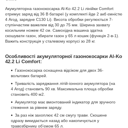
Акумуляторна газонокосарка Al-Ko 42.2 Li лінійки Comfort
отримує заряд від 36 В батареї (у комплекті йде 2 акб ємністю
4 Агод, зарядне C130 Li). Висота обробки регулюється 7-
ступінчастим важелем від 30 до 75 мм. Ширина захвату
косильним ножем 42 см. Самохідна машина здатна
скошувати газон, збирати газон у 65 л кошик (функція 2-в-1).
Важить конструкція у сталевому корпусі зо 28 кг.
Особливості акумуляторної газонокосарки Al-Ko
42.2 Li Comfort:
Газонокосарка оснащена відсіком для двох 36-
вольтових батарей.
Тривалість заряджання літій-іонного акумулятора (на
4 Агод) становить 90 хв. Максимальна площа обробки
становить 400 м
2
.
Акумулятор має вмонтований індикатор для зручного
стеження за рівнем заряду.
За раз ніж захоплює 42 см смугу трави. Скошене
одразу викидається назад або накопичується у
травозбірнику об’ємом 65 л.