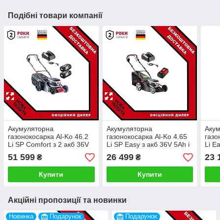
Подібні товари компанії
Акумуляторна
Акумуляторна
Аку
газонокосарка Al-Ko 46.2
газонокосарка Al-Ko 4.65
газо
Li SP Comfort з 2 акб 36V
Li SP Easy з акб 36V 5Ah і
Li E
4Ah і з/п C130 Li
з/п C130 Li
C130
51 599
26 499
23 
₴
₴
Купити
Купити
Акційні пропозиції та новинки
Новинка
Подарунок
Подарунок