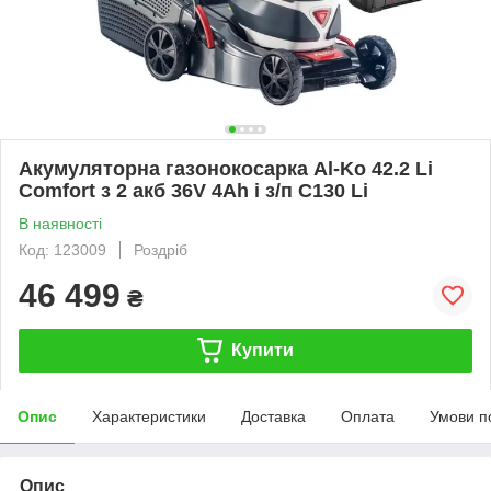
Акумуляторна газонокосарка Al-Ko 42.2 Li
Comfort з 2 акб 36V 4Ah і з/п C130 Li
В наявності
Код: 123009
Роздріб
46 499
₴
Купити
Опис
Характеристики
Доставка
Оплата
Умови п
Опис