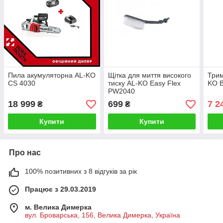
Пила акумуляторна AL-KO
Щітка для миття високого
Трим
CS 4030
тиску AL-KO Easy Flex
KO B
PW2040
18 999
699
7 2
₴
₴
Купити
Купити
Про нас
100% позитивних з 8 відгуків за рік
Працює з 29.03.2019
м. Велика Димерка
вул. Броварська, 156, Велика Димерка, Україна