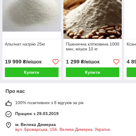
Альгінат натрію 25кг
Пшенична клітковина 1000
Ксан
мкн, мішок 10 кг
19 999
1 299
4 8
₴/мішок
₴/мішок
Купити
Купити
Про нас
100% позитивних з 8 відгуків за рік
Працює з 29.03.2019
м. Велика Димерка
вул. Броварська, 156, Велика Димерка, Україна