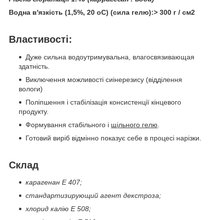
Водна в'язкість (1,5%, 20 оC) (сила гелю):> 300 г / см2
Властивості:
Дуже сильна водоутримувальна, влагосвязивающая
здатність.
Виключення можливості сиінерезису (відділення
вологи)
Поліпшення і стабілізація консистенції кінцевого
продукту.
Формування стабільного і
щільного гелю
.
Готовий виріб відмінно показує себе в процесі нарізки.
Склад
карагенан Е 407;
стандартизирующий агент декстроза;
хлорид калію Е 508;