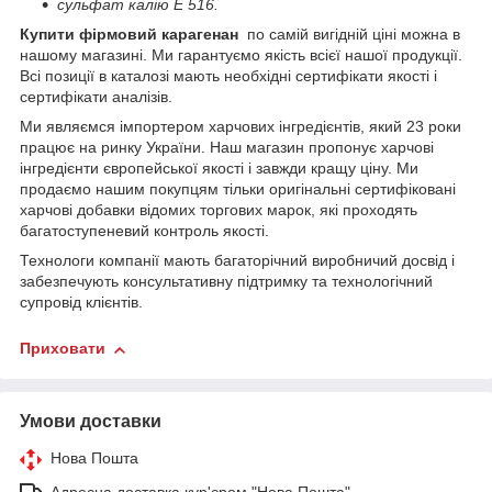
сульфат калію Е 516.
Купити фірмовий карагенан
по самій вигідній ціні можна в
нашому магазині. Ми гарантуємо якість всієї нашої продукції.
Всі позиції в каталозі мають необхідні сертифікати якості і
сертифікати аналізів.
Ми являємся імпортером харчових інгредієнтів, який 23 роки
працює на ринку України. Наш магазин пропонує харчові
інгредієнти європейської якості і завжди кращу ціну. Ми
продаємо нашим покупцям тільки оригінальні сертифіковані
харчові добавки відомих торгових марок, які проходять
багатоступеневий контроль якості.
Технологи компанії мають багаторічний виробничий досвід і
забезпечують консультативну підтримку та технологічний
супровід клієнтів.
Приховати
Умови доставки
Нова Пошта
Адресна доставка кур'єром "Нова Пошта"