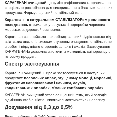
КАРАГЕНАН очищений
це суміш рафінованих каррагинанов,
спеціально розроблена для використання в багатьох харчових
продуктах. Формує щільний і стабільний гель.
Карагенан - є натуральним СТАБІЛІЗАТОРом рослинного
походження,
отриманих у результаті переробки червоних
морських водоростей eucheuma.
Карагенан європейського виробництва, який відрізняється від
азіатських аналогів високим ступенем очищення, стабільністю
в роботі і відсутністю сторонніх запахів і смаків. Застосування
КАРРАГЕНАНа дозволяє виключити можливість сиінерезису в
готовому продукті.
Спектр застосування
Карагенан очищений широко застосовується в наступних
продуктах:
плавлених сирах, згущеному молоці, морозиві,
фруктових наповнювачах і начинки, соусів,
кондитерських виробах, м'ясних ковбасних виробах.
КАРАГЕНАН очищений утворює щільний гель, який володіє
відмінною стабільністю і виключає можливість сиінерезису.
Дозування від 0,3 до 0,5%
Рівень гідратації 1:40 (каррагеган : вода)