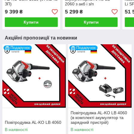
ЗП)
2060 з акб і з/п
Li S
4Ah 
9 399
5 299
51 
₴
₴
Купити
Купити
Акційні пропозиції та новинки
Подарунок
Подарунок
Повітродувка AL-KO LB 4060
(в комплекті акумулятор та
Повітродувка AL-KO LB 4060
зарядний пристрій)
В наявності
В наявності