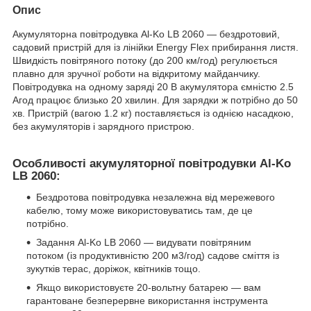
Опис
Акумуляторна повітродувка Al-Ko LB 2060 — бездротовий,
садовий пристрій для із лінійки Energy Flex прибирання листя.
Швидкість повітряного потоку (до 200 км/год) регулюється
плавно для зручної роботи на відкритому майданчику.
Повітродувка на одному заряді 20 В акумулятора ємністю 2.5
Агод працює близько 20 хвилин. Для зарядки ж потрібно до 50
хв. Пристрій (вагою 1.2 кг) поставляється із однією насадкою,
без акумуляторів і зарядного пристрою.
Особливості акумуляторної повітродувки Al-Ko
LB 2060:
Бездротова повітродувка незалежна від мережевого
кабелю, тому може використовуватись там, де це
потрібно.
Задання Al-Ko LB 2060 — видувати повітряним
потоком (із продуктивністю 200 м
3
/год) садове сміття із
зукутків терас, доріжок, квітників тощо.
Якщо використовуєте 20-вольтну батарею — вам
гарантоване безперервне використання інструмента