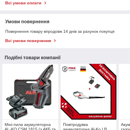
Всі умови оплати
Умови повернення
Повернення товару впродовж 14 днів за рахунок покупця
Всі умови повернення
Подібні товари компанії
Міні-пила акумуляторна
Повітродувка
Аку
AL-KO CSM 1815 (з АКБ та
акумуляторна Al-Ko LB
газо