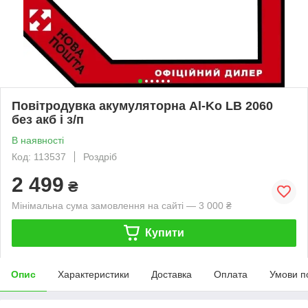
Повітродувка акумуляторна Al-Ko LB 2060
без акб і з/п
В наявності
Код: 113537
Роздріб
2 499
₴
Мінімальна сума замовлення на сайті — 3 000 ₴
Купити
Опис
Характеристики
Доставка
Оплата
Умови п