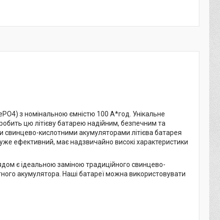
ePO4) з номінальною ємністю 100 А*год. Унікальне
робить цю літієву батарею надійним, безпечним та
ими свинцево-кислотними акумуляторами літієва батарея
 дуже ефективний, має надзвичайно високі характеристики
ядом є ідеальною заміною традиційного свинцево-
ного акумулятора. Наші батареї можна використовувати