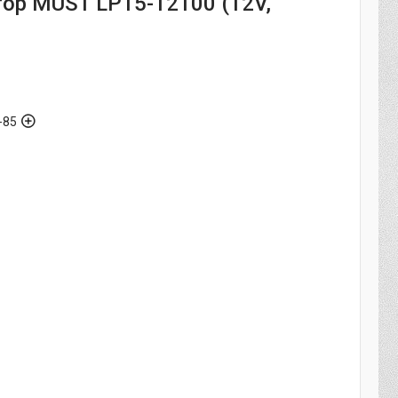
ор MUST LP15-12100 (12V,
-85