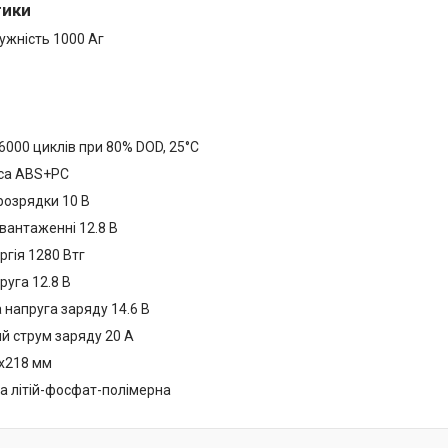
тики
ужність 1000 Аг
6000 циклів при 80% DOD, 25°C
уса ABS+PC
 розрядки 10 В
вантаженні 12.8 В
ргія 1280 Втг
руга 12.8 В
напруга заряду 14.6 В
 струм заряду 20 A
x218 мм
а літій-фосфат-полімерна