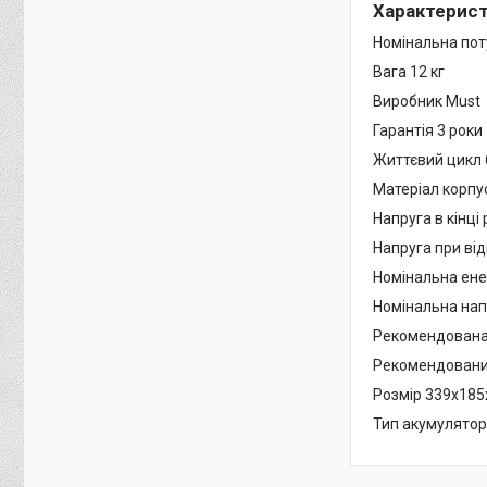
Характерис
Номінальна пот
Вага 12 кг
Виробник Must
Гарантія 3 роки
Життєвий цикл 
Матеріал корп
Напруга в кінці
Напруга при від
Номінальна ене
Номінальна нап
Рекомендована 
Рекомендований
Розмір 339x185
Тип акумулятор