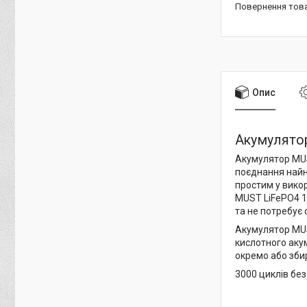
повернення тов
Опис
Акумулятор
Акумулятор MUS
поєднання найн
простим у викор
MUST LiFePO4 1
та не потребує
Акумулятор MUS
кислотного аку
окремо або зби
3000 циклів без