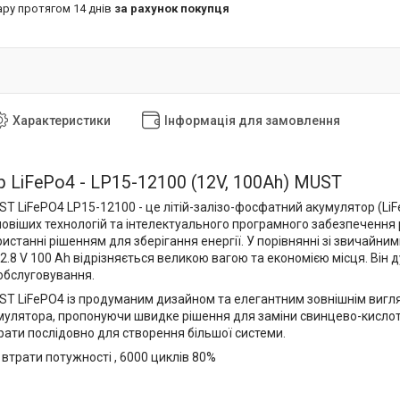
ару протягом 14 днів
за рахунок покупця
Характеристики
Інформація для замовлення
 LiFePo4 - LP15-12100 (12V, 100Ah) MUST
T LiFePO4 LP15-12100 - це літій-залізо-фосфатний акумулятор (LiF
овіших технологій та інтелектуального програмного забезпечення 
истанні рішенням для зберігання енергії. У порівнянні зі звичайн
2.8 V 100 Ah відрізняється великою вагою та економією місця. Він
 обслуговування.
T LiFePO4 із продуманим дизайном та елегантним зовнішнім вигл
мулятора, пропонуючи швидке рішення для заміни свинцево-кислот
рати послідовно для створення більшої системи.
 втрати потужності , 6000 циклів 80%