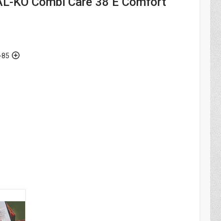
L-KO Combi Care 38 E Comfort
-85