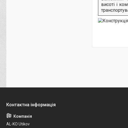
висоті і ко
транспортув
AL-KO Utikov