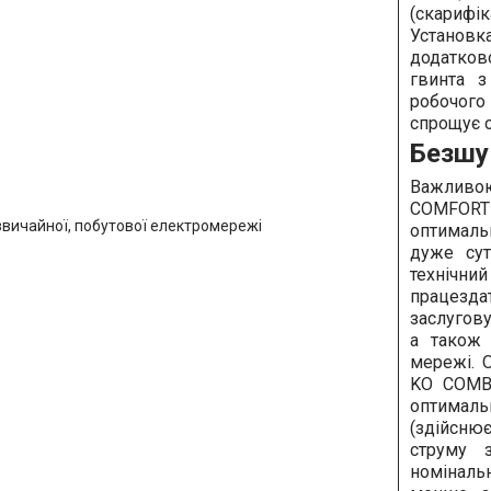
(скариф
Установк
додатко
гвинта з
робочого 
спрощує о
Безшу
Важливо
COMFOR
оптимальн
дуже сут
технічни
працезда
заслугов
а також 
мережі. 
KO COMB
оптималь
(здійсню
струму 
номінальн