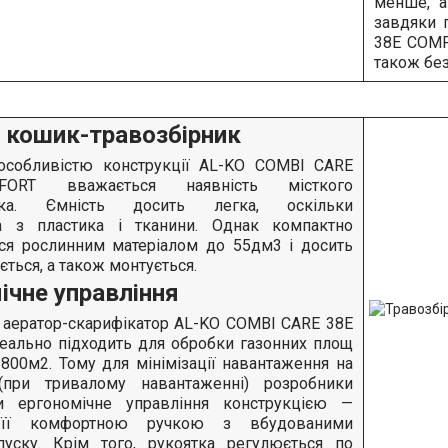
менше, а
завдяки 
38E COMF
також без
 кошик-травозбірник
собливістю конструкції AL-KO COMBI CARE
ORT вважається наявність місткого
ника. Ємність досить легка, оскільки
а з пластика і тканини. Однак компактно
ся рослинним матеріалом до 55дм3 і досить
ється, а також монтується.
ічне управління
аератор-скарифікатор AL-KO COMBI CARE 38E
еально підходить для обробки газонних площ
00м2. Тому для мінімізації навантаження на
(при тривалому навантаженні) розробники
и ергономічне управління конструкцією —
 її комфортною ручкою з вбудованими
уску. Крім того, рукоятка регулюється по