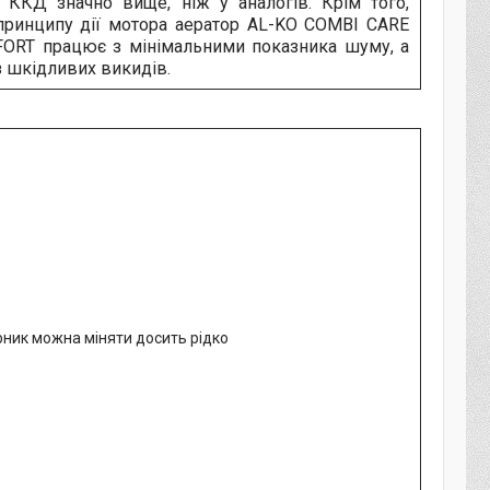
 ККД значно вище, ніж у аналогів. Крім того,
принципу дії мотора аератор AL-KO COMBI CARE
ORT працює з мінімальними показника шуму, а
 шкідливих викидів.