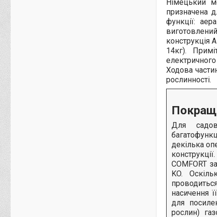
Німецький 
призначена д
функції: аер
виготовлений
конструкція A
14кг). Прим
електричного
Ходова части
рослинності.
Покраще
Для садов
багатофун
декілька оп
конструкції
COMFORT за
KO. Оскіл
проводиться
насичення ї
для посиле
рослин) газ