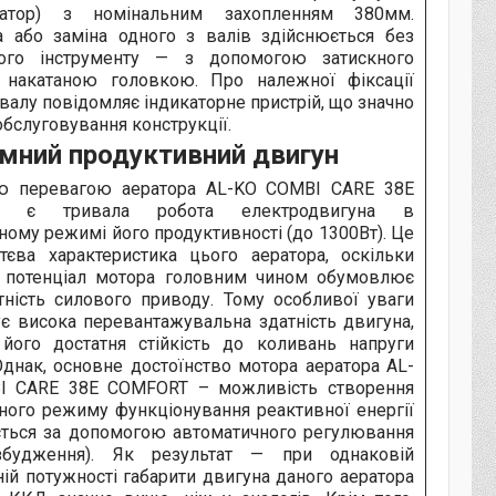
ікатор) з номінальним захопленням 380мм.
а або заміна одного з валів здійснюється без
вого інструменту — з допомогою затискного
 накатаною головкою. Про належної фіксації
валу повідомляє індикаторне пристрій, що значно
бслуговування конструкції.
мний продуктивний двигун
ю перевагою аератора AL-KO COMBI CARE 38E
T є тривала робота електродвигуна в
ому режимі його продуктивності (до 1300Вт). Це
тєва характеристика цього аератора, оскільки
й потенціал мотора головним чином обумовлює
тність силового приводу. Тому особливої уваги
ує висока перевантажувальна здатність двигуна,
його достатня стійкість до коливань напруги
Однак, основне достоїнство мотора аератора AL-
I CARE 38E COMFORT – можливість створення
ного режиму функціонування реактивної енергії
ється за допомогою автоматичного регулювання
збудження). Як результат — при однаковій
ій потужності габарити двигуна даного аератора