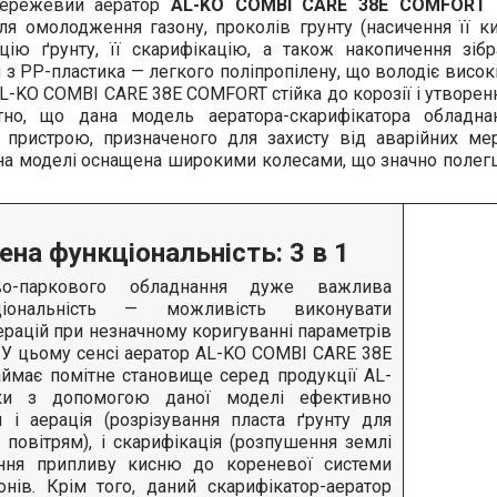
мережевий аератор
AL-KO COMBI CARE 38E COMFORT
–
ля омолодження газону, проколів грунту (насичення її ки
ацію ґрунту, її скарифікацію, а також накопичення зіб
 з РР-пластика — легкого поліпропілену, що володіє висок
L-KO COMBI CARE 38E COMFORT стійка до корозії і утворен
ітно, що дана модель аератора-скарифікатора облад
 пристрою, призначеного для захисту від аварійних м
на моделі оснащена широкими колесами, що значно полег
на функціональність: 3 в 1
о-паркового обладнання дуже важлива
кціональність — можливість виконувати
ерацій при незначному коригуванні параметрів
. У цьому сенсі аератор AL-KO COMBI CARE 38E
ймає помітне становище серед продукції AL-
ьки з допомогою даної моделі ефективно
 і аерація (розрізування пласта ґрунту для
ї повітрям), і скарифікація (розпушення землі
ння припливу кисню до кореневої системи
онів. Крім того, даний скарифікатор-аератор