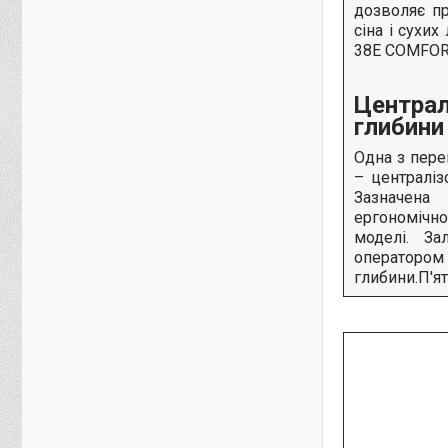
дозволяє п
сіна і сухи
38E COMFOR
Централ
глибини
Одна з пер
– централіз
Зазначена
ергономічн
моделі. З
оператором
глибини.П'я