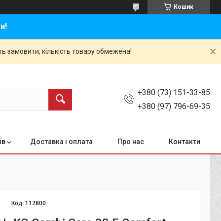
Кошик
и!
ть замовити, кількість товару обмежена!
+380 (73) 151-33-85
+380 (97) 796-69-35
ів
Доставка і оплата
Про нас
Контакти
Код:
112800