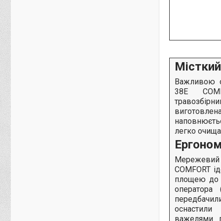
Місткий
Важливою о
38E COMF
травозбір
виготовлен
наповнюєть
легко очища
Ергоном
Мережевий 
COMFORT ід
площею до 8
оператора 
передбачил
оснастили
важелями п