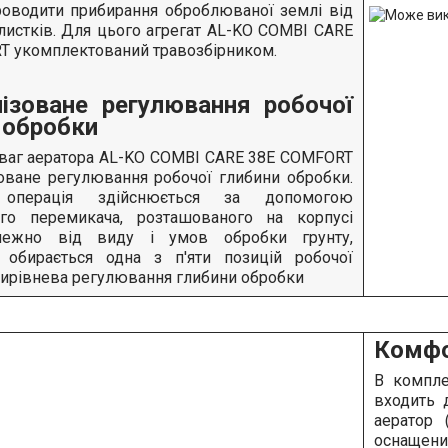
роводити прибирання оброблюваної землі від
х листків. Для цього агрегат AL-KO COMBI CARE
T укомплектований травозбірником.
ізоване регулювання робочої
 обробки
еваг аератора AL-KO COMBI CARE 38E COMFORT
оване регулювання робочої глибини обробки.
 операція здійснюється за допомогою
ого перемикача, розташованого на корпусі
алежно від виду і умов обробки грунту,
 обирається одна з п'яти позицій робочої
тирівнева регулювання глибини обробки
Комфо
В компл
входить 
аератор
оснащен