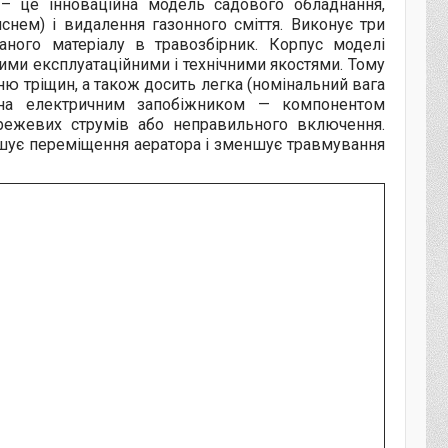
 це інноваційна модель садового обладнання,
снем) і видалення газонного сміття. Виконує три
раного матеріалу в травозбірник. Корпус моделі
ими експлуатаційними і технічними якостями. Тому
ню тріщин, а також досить легка (номінальний вага
нана електричним запобіжником — компонентом
ережевих струмів або неправильного включення.
шує переміщення аератора і зменшує травмування