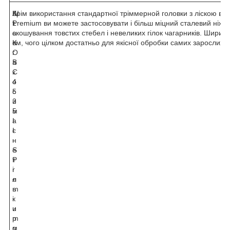
A
Ш
Крім використання стандартної тріммерной головки з ліскою в A
L
т
Premium ви можете застосовувати і більш міцний сталевий ніж. 
-
а
скошування товстих стебел і невеликих гілок чагарників. Ширина
K
н
см, чого цілком достатньо для якісної обробки самих зарослих д
O
г
B
а
C
к
4
о
5
с
3
и
5
м
I
а
I
є
-
н
S
е
P
т
r
і
e
л
m
ь
i
к
u
и
m
р
м
о