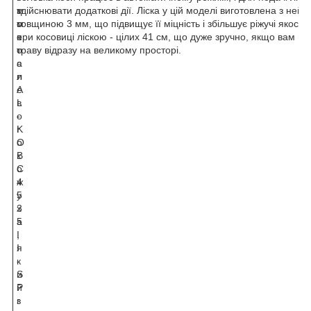
т
м
здійснювати додаткові дії. Ліска у цій моделі виготовлена з нейл
о
м
товщиною 3 мм, що підвищує її міцність і збільшує ріжучі якості
к
е
при косовиці ліскою - цілих 41 см, що дуже зручно, якщо вам по
о
т
траву відразу на великому просторі.
с
а
и
л
A
е
L
в
-
о
K
г
O
о
B
к
C
о
4
ж
5
у
3
х
5
а
I
,
I
я
-
к
S
и
P
й
r
з