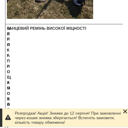
В
Ш
РАНЦЕВИЙ РЕМІНЬ ВИСОКОЇ МІЦНОСТІ
Е
И
Л
Р
И
О
К
К
А
І
П
П
Л
Р
О
О
Щ
Г
А
У
П
М
О
О
К
В
О
А
С
Н
Розпродаж! Акція! Знижки до 12 серпня! При замовленні
У
І
через кошик знижка зберігається! Встигніть замовити,
Р
кількість товару обмежена!
У