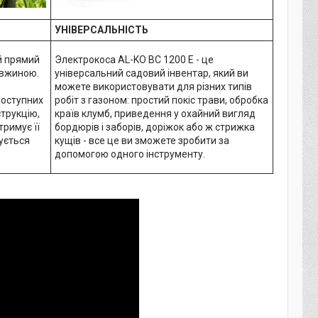
УНІВЕРСАЛЬНІСТЬ
й прямий
Электрокоса AL-KO BC 1200 E - це
овжиною.
універсальний садовий інвентар, який ви
можете використовувати для різних типів
доступних
робіт з газоном: простий покіс трави, обробка
трукцію,
країв клумб, приведення у охайний вигляд
тримує її
бордюрів і заборів, доріжок або ж стрижка
чується
кущів - все це ви зможете зробити за
допомогою одного інструменту.