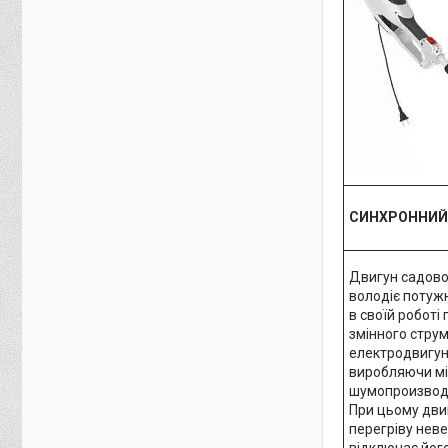
СИНХРОННИЙ
Двигун садово
володіє потужн
в своїй роботі
змінного стру
електродвигун
виробляючи мі
шумопроизводи
При цьому дви
перегріву нев
відключає йог