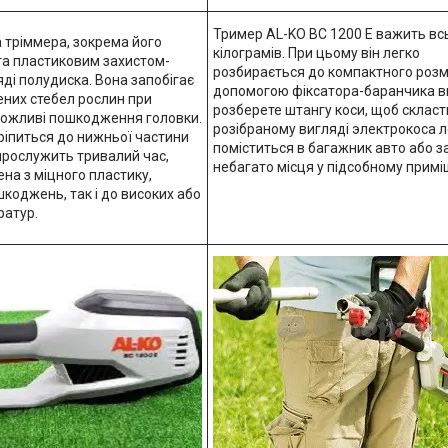
Тример AL-KO BC 1200 E важить вс
 тріммера, зокрема його
кілограмів. При цьому він легко
та пластиковим захистом-
розбирається до компактного розмі
ді полудиска. Вона запобігає
допомогою фіксатора-баранчика в
ених стебел рослин при
розберете штангу коси, щоб скласти 
і можливі пошкодження головки.
розібраному вигляді электрокоса л
ріпиться до нижньої частини
поміститься в багажник авто або 
прослужить тривалий час,
небагато місця у підсобному примі
на з міцного пластику,
шкоджень, так і до високих або
ратур.