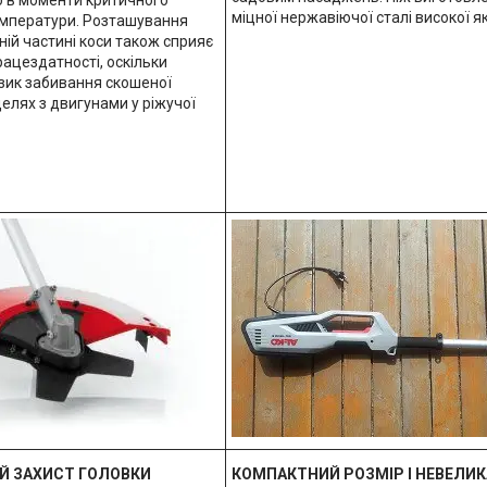
міцної нержавіючої сталі високої як
мператури. Розташування
ній частині коси також сприяє
рацездатності, оскільки
зик забивання скошеної
делях з двигунами у ріжучої
Й ЗАХИСТ ГОЛОВКИ
КОМПАКТНИЙ РОЗМІР І НЕВЕЛИК