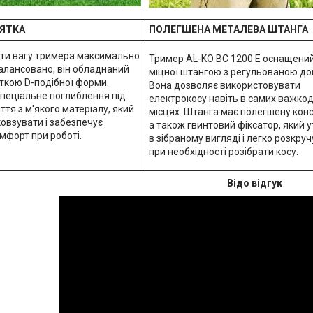
ЯТКА
ПОЛЕГШЕНА МЕТАЛЕВА ШТАНГА
ти вагу тримера максимально
Тример AL-KO BC 1200 E оснащени
балансовано, він обладнаний
міцної штангою з регульованою д
ткою D-подібної форми.
Вона дозволяє використовувати
спеціальне поглиблення під
електрокосу навіть в самих важко
ття з м'якого матеріалу, який
місцях. Штанга має полегшену конс
сковзувати і забезпечує
а також гвинтовий фіксатор, який у
мфорт при роботі.
в зібраному вигляді і легко розкру
при необхідності розібрати косу.
Відо відгук