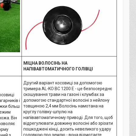
МІЦНА ВОЛОСІНЬ НА
НАПІВАВТОМАТИЧНОГО ГОЛІВЦІ
Другий варіант косовиці за допомогою
тримера AL-KO BC 1200 E - це безпосереднє
скошування трави на газоні і клумбах за
осовиці
допомогою стандартної волосіні з нейлону
гарників і
товщиною 2,4 мм Волосінь намотана на
ижки більш
круглу голівку-шпулю на
режим
напівавтоматичному приводі. Для того, щоб
ожа. Він
відрегулювати довжину волосіні або зрізати
озволяє
пошкоджені кінці, досить невеликого удару
орму
головкою про землю - вона відмотаєте
ний з