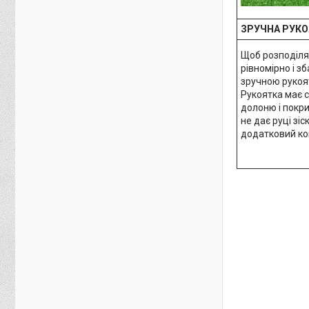
ЗРУЧНА РУКО
Щоб розподіля
рівномірно і з
зручною рукоя
Рукоятка має 
долоню і покри
не дає руці зі
додатковий ко