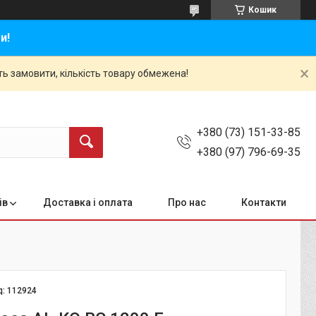
Кошик
и!
ть замовити, кількість товару обмежена!
+380 (73) 151-33-85
+380 (97) 796-69-35
ів
Доставка і оплата
Про нас
Контакти
д:
112924