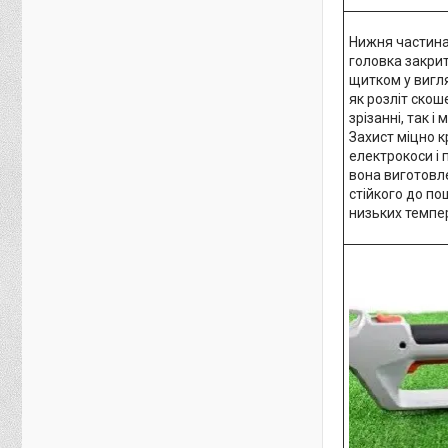
Нижня частина
головка закри
щитком у вигля
як розліт скош
зрізанні, так 
Захист міцно к
електрокоси і 
вона виготовле
стійкого до по
низьких темпе