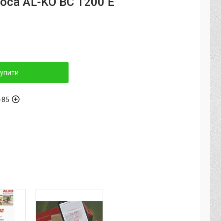
оса AL-KO BC 1200 E
упити
-85