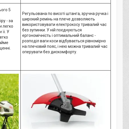
ього 5
Регульована по висоті штанга, зручна ручка і
широкий ремінь на плече дозволяють
ру - за
використовувати електрокосу тривалий час
и легко
без зупинки. У ній поєднуються
її. У
ергономічність і оптимальний баланс -
егко
розподіл ваги коси відбувається рівномірно
займе
на плечовий пояс, і нею можна тривалий час
щенні.
оперувати без дискомфорту.