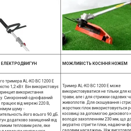
 ЕЛЕКТРОДВИГУН
МОЖЛИВІСТЬ КОСІННЯ НОЖЕМ
го тримера AL-KO BC 1200 E
Тример AL-KO BC 1200 E може
істю 1,2 кВт. Він використовує
використовуватися не тільки для к
 принцип використання
трави, але і для стрижки садових ча
му. Синхронний однофазний
живоплотів. Для скошування і стр
 працює від мережі 220 В,
жорстких гілок використовується 
німум шуму -
косовиці за допомогою дискового н
тельность його всього 90 дБ.
володіє захопленням 230 мм, що д
гун додатково захищений від
акуратно стригти гілки, надаючи ф
еликим тепловим реле, яке
садовим насаджень. Ніж виготовле
о в моменти критичного