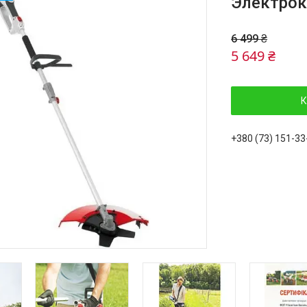
Электрок
6 499 ₴
5 649 ₴
К
+380 (73) 151-33