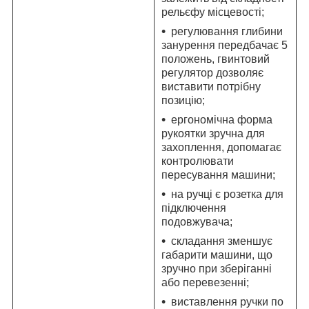
рельєфу місцевості;
регулювання глибини
занурення передбачає 5
положень, гвинтовий
регулятор дозволяє
виставити потрібну
позицію;
ергономічна форма
рукоятки зручна для
захоплення, допомагає
контролювати
пересування машини;
на ручці є розетка для
підключення
подовжувача;
складання зменшує
габарити машини, що
зручно при зберіганні
або перевезенні;
виставлення ручки по