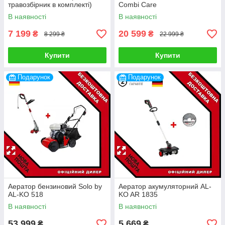
травозбірник в комплекті)
Combi Care
В наявності
В наявності
7 199
20 599
₴
₴
8 299 ₴
22 999 ₴
Купити
Купити
Подарунок
Подарунок
Аератор бензиновий Solo by
Аератор акумуляторний AL-
AL-KO 518
KO AR 1835
В наявності
В наявності
53 999
5 669
₴
₴