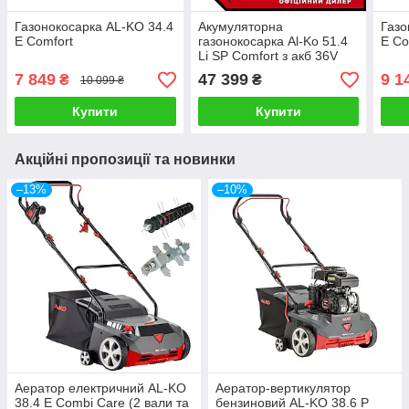
Газонокосарка AL-KO 34.4
Акумуляторна
Газо
E Comfort
газонокосарка Al-Ko 51.4
E Co
Li SP Comfort з акб 36V
5Ah і з/п C130 Li
7 849
47 399
9 1
₴
₴
10 099 ₴
Купити
Купити
Акційні пропозиції та новинки
–13%
–10%
Аератор електричний AL-KO
Аератор-вертикулятор
38.4 E Combi Care (2 вали та
бензиновий AL-KO 38.6 P