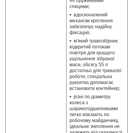
44 пружинними
спицями;
вдосконалений
механізм кріплення
забезпечує надійну
фіксацію;
м'який травозбірник
відкритий потокам
повітря для кращого
ущільнення зібраної
маси, обсягу 55 л
достатньо для тривалої
роботи, спеціальна
рукоятка допомагає
встановити контейнер;
різні по діаметру
колеса з
шарикопідшипниками
легко ковзають по
робочому майданчику,
ідеальне зчеплення не
залежить від складності