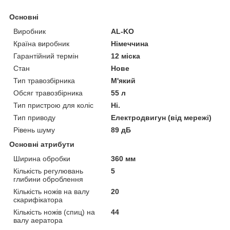
Основні
Виробник
AL-KO
Країна виробник
Німеччина
Гарантійний термін
12 міска
Стан
Нове
Тип травозбірника
М'який
Обсяг травозбірника
55 л
Тип пристрою для коліс
Ні.
Тип приводу
Електродвигун (від мережі)
Рівень шуму
89 дБ
Основні атрибути
Ширина обробки
360 мм
Кількість регулювань
5
глибини оброблення
Кількість ножів на валу
20
скарифікатора
Кількість ножів (спиц) на
44
валу аератора