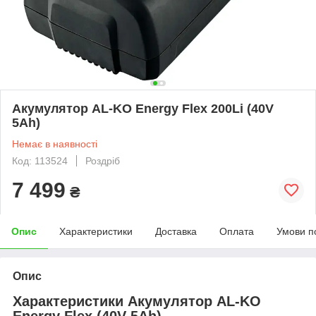
Акумулятор AL-KO Energy Flex 200Li (40V
5Ah)
Немає в наявності
Код: 113524
Роздріб
7 499
₴
Опис
Характеристики
Доставка
Оплата
Умови п
Опис
Характеристики Акумулятор AL-KO
Energy Flex (40V 5Ah)