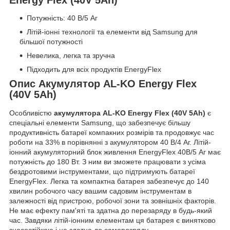
Потужність: 40 В/5 Aг
Літій-іонні технології та елементи від Samsung для
більшої потужності
Невелика, легка та зручна
Підходить для всіх продуктів EnergyFlex
Опис Акумулятор AL-KO Energy Flex
(40V 5Ah)
Особливістю
акумулятора AL-KO Energy Flex (40V 5Ah)
є
спеціальні елементи Samsung, що забезпечує більшу
продуктивність батареї компакних розмірів та продовжує час
роботи на 33% в порівнянні з акумулятором 40 В/4 Аг. Літій-
іонний акумуляторний блок живлення EnergyFlex 40В/5 Aг має
потужність до 180 Вт. З ним ви зможете працювати з усіма
бездротовими інструментами, що підтримують батареї
EnergyFlex. Легка та компактна батарея забезпечує до 140
хвилин робочого часу вашим садовим інструментам в
залежності від пристрою, робочої зони та зовнішніх факторів.
Не має ефекту пам'яті та здатна до перезаряду в будь-який
час. Завдяки літій-іонним елементам ця батарея є винятково