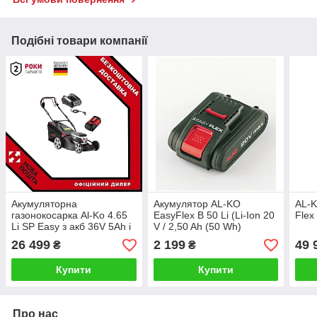
Подібні товари компанії
Акумуляторна
Акумулятор AL-KO
AL-K
газонокосарка Al-Ko 4.65
EasyFlex В 50 Li (Li-Ion 20
Flex
Li SP Easy з акб 36V 5Ah і
V / 2,50 Ah (50 Wh)
з/п C130 Li
26 499
2 199
49 
₴
₴
Купити
Купити
Про нас