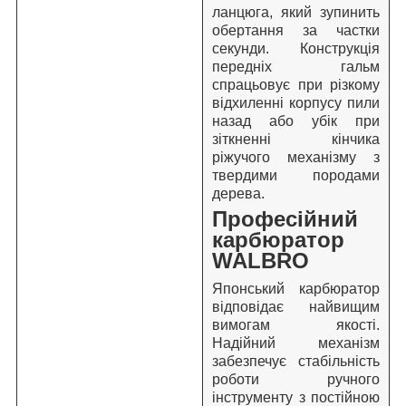
ланцюга, який зупинить
обертання за частки
секунди. Конструкція
передніх гальм
спрацьовує при різкому
відхиленні корпусу пили
назад або убік при
зіткненні кінчика
ріжучого механізму з
твердими породами
дерева.
Професійний
карбюратор
WALBRO
Японський карбюратор
відповідає найвищим
вимогам якості.
Надійний механізм
забезпечує стабільність
роботи ручного
інструменту з постійною