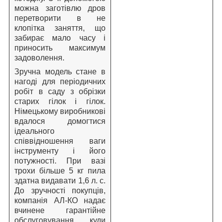
можна заготівлю дров
перетворити в не
клопітка заняття, що
забирає мало часу і
приносить максимум
задоволення.
Зручна модель стане в
нагоді для періодичних
робіт в саду з обрізки
старих гілок і гілок.
Німецькому виробникові
вдалося домогтися
ідеального
співвідношення ваги
інструменту і його
потужності. При вазі
трохи більше 5 кг пила
здатна видавати 1,6 л. с.
До зручності покупців,
компанія АЛ-КО надає
вчинене гарантійне
обслуговування, куди