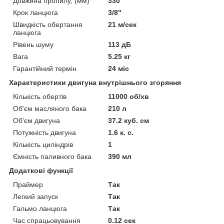
Довжина пропилу, (мм)
330
Крок ланцюга
3/8"
Швидкість обертання
21 м/сек
ланцюга
Рівень шуму
113 дБ
Вага
5.25 кг
Гарантійний термін
24 міс
Характеристики двигуна внутрішнього згоряння
Кількість обертів
11000 об/хв
Об'єм масляного бака
210 л
Об'єм двигуна
37.2 куб. см
Потужність двигуна
1.6 к. с.
Кількість циліндрів
1
Ємність паливного бака
390 мл
Додаткові функції
Праймер
Так
Легкий запуск
Так
Гальмо ланцюга
Так
Час спрацьовування
0.12 сек