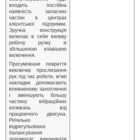
входить постійна
наявність запасних
частин в центрах
клієнтської підтримки.
Зручна конструкція
включає в себе велику
робочу ручку зі
збільшеною клавішею
включення.
Прогумоване покриття
виключає прослизання
рук під час роботи, м'які
накладки допомагають
впевненому захоплення
і зменшують більшу
частину вібраційних
коливань від
працюючого двигуна.
Ретельно
відрегульована
балансування
допомагає виконувати