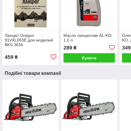
Ланцюг Oregon
Масло ланцюгове AL-KO,
Олія
91VXL053E для моделей
1,0 л
KO, 
BKS 3835
289
349
₴
459
₴
Купити
Подібні товари компанії