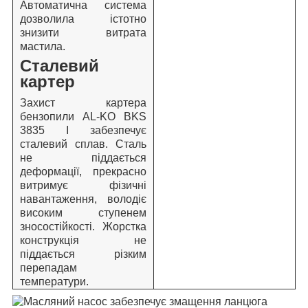
Автоматична система
дозволила істотно
знизити витрата
мастила.
Сталевий
картер
Захист картера
бензопили AL-KO BKS
3835 I забезпечує
сталевий сплав. Сталь
не піддається
деформації, прекрасно
витримує фізичні
навантаження, володіє
високим ступенем
зносостійкості. Жорстка
конструкція не
піддається різким
перепадам
температури.