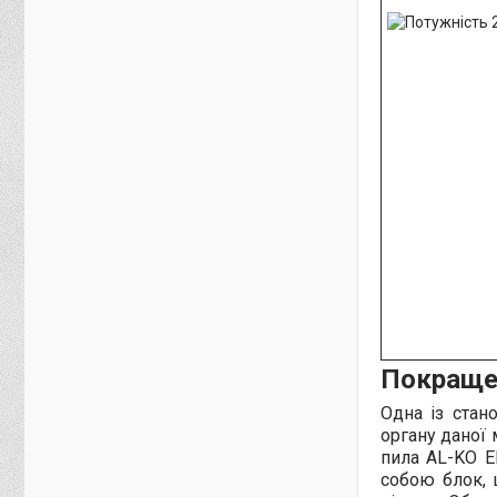
Покращен
Одна із стан
органу даної 
пила AL-KO E
собою блок, 