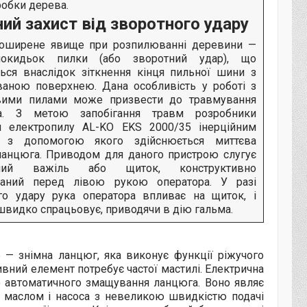
робки дерева.
ий захист від зворотного удару
оширене явище при розпилюванні деревини —
покидьок пилки (або зворотний удар), що
ться внаслідок зіткнення кінця пильної шини з
аною поверхнею. Дана особливість у роботі з
вими пилами може призвести до травмування
ра. З метою запобігання травм розробники
и електропилу AL-KO EKS 2000/35 інерційним
, з допомогою якого здійснюється миттєва
ланцюга. Приводом для даного пристрою слугує
ьний важіль або щиток, конструктивно
ваний перед лівою рукою оператора. У разі
го удару рука оператора впливає на щиток, і
швидко спрацьовує, приводячи в дію гальма.
5 — знімна ланцюг, яка виконує функції ріжучого
ивний елемент потребує частої мастилі. Електрична
ю автоматичного змащування ланцюга. Воно являє
м маслом і насоса з невеликою швидкістю подачі