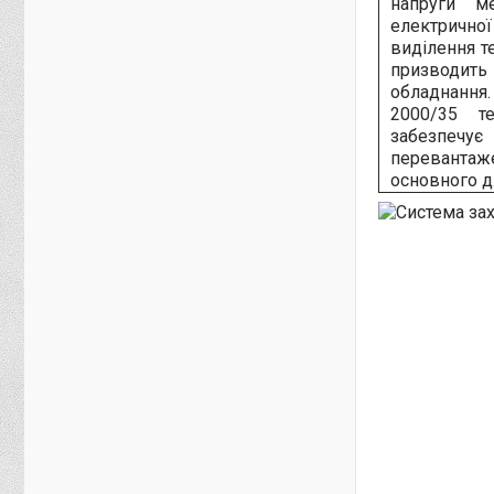
напруги м
електрично
виділення т
призводит
обладнання
2000/35 т
забезпеч
перевантаж
основного 