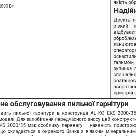
якість об
Надійн
Досить п
різкий 
відбуває
оброблюв
ланцюго
операто
оснастил
гальмом
зупинка 
спеціал
розташо
зворотно
пристрій 
е обслуговування пильної гарнітури
овить пильної гарнітури в конструкції AL-KO EKS 2000/3
моделі. Для запобігання передчасного зносу цей конструкт
KS 2000/35 має особливу перевагу — наявність пристро
що складається з окремого бачка з в'язким мінеральни