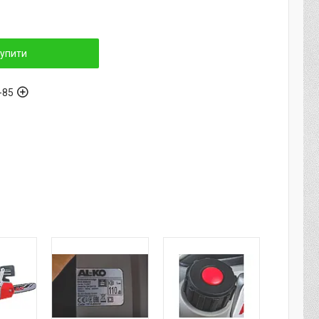
упити
-85