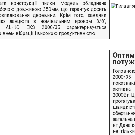
аги конструкції пилки. Модель обладнана
бочою довжиною 350мм, що гарантує досить
озпилювання деревини. Крім того, завдяки
нню ланцюга з номінальним кроком 3/8",
ія AL-KO EKS 2000/35 характеризується
івнем вібрації і високою продуктивністю.
Оптим
потужн
Головно
2000/35
показникі
активна 
2000Вт. Ц
протягув
швидкіст
обертанн
загальна 
кг Дана к
не тільк