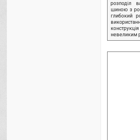
розподіл в
шиною з ро
глибокий р
використа
конструкц
невеликим р