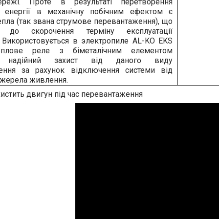
ережі. Проте в результаті перетворення
ї енергії в механічну побічним ефектом є
епла (так звана струмове перевантаження), що
ь до скорочення терміну експлуатації
. Використовується в электропиле AL-KO EKS
еплове реле з біметалічним елементом
ує надійний захист від даного виду
ення за рахунок відключення системи від
джерела живлення.