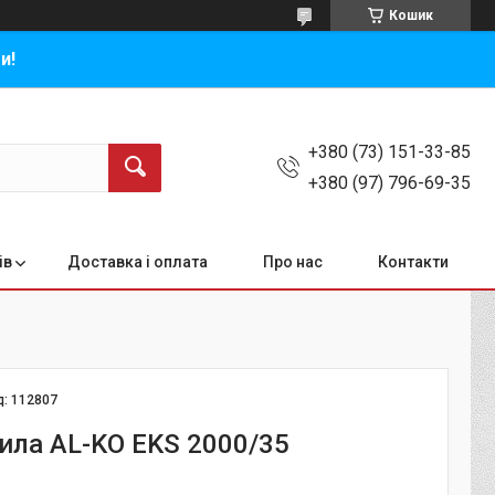
Кошик
и!
+380 (73) 151-33-85
+380 (97) 796-69-35
ів
Доставка і оплата
Про нас
Контакти
д:
112807
ила AL-KO EKS 2000/35