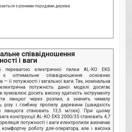
альне співвідношення
ості і ваги
ю перевагою електричної пилки AL-KO EKS
 є оптимальне співвідношення основних
в — її потужності і загальної ваги. Так, номінальна
електрична потужність даної моделі досягає
е зумовлює досить високу здатність інструменту
ати ланцюг через розпил, а значить чималу
ь різу і глибину пропилу деревини (швидкість
я ланцюга становить 13,5 м/сек). При цьому
вага конструкції AL-KO EKS 2000/35 становить 4,7
ореляція потужності і ваги електропили визначає
и комфортну роботу для-оператора, але і висока