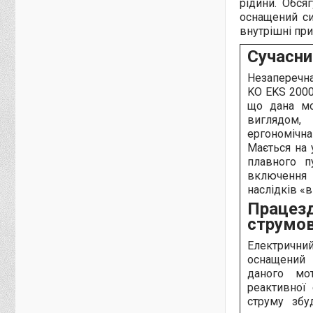
рідини. Обся
оснащений си
внутрішні при
Сучасни
Незаперечн
KO EKS 2000
що дана мо
виглядом
ергономічн
Мається на 
плавного п
включення
наслідків «
Працезд
струмов
Електрични
оснащений
даного мо
реактивної
струму збу