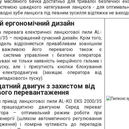
гу масляного бачка достатньо для тривалої безпечної екс
стемою швидкого натягування ланцюга - для оптимальн
водні зуби ланцюга під певним зусилля відтяжки не виходи
й ергономічний дизайн
а перевага електричної ланцюгової пили AL-
/35 – покращений сучасний дизайн. Крім того,
дель відрізняється привабливим зовнішнім
, важливою його перевагою також є
а система управління і безпеки оператора.
увазі не тільки наявність інерційного гальма і
уску, але і присутність кнопки блокування
 електродвигуна (захищає оператора від
випадкового» пуску).
атний двигун з захистом від
ого перевантаження
й привід ланцюгової пили AL-KO EKS 2000/35
 працездатною двигуном. Серед переваг
тора — оптимальний режим роботи при
 енергії (шляхом автоматичного регулювання
дження) і помірна чутливість до перепадів