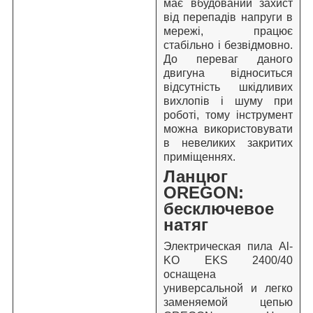
має вбудований захист
від перепадів напруги в
мережі, працює
стабільно і безвідмовно.
До переваг даного
двигуна відноситься
відсутність шкідливих
вихлопів і шуму при
роботі, тому інструмент
можна використовувати
в невеликих закритих
приміщеннях.
Ланцюг
OREGON:
бесключевое
натяг
Электрическая пила Al-
KO EKS 2400/40
оснащена
универсальной и легко
заменяемой цепью