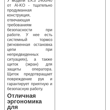
У модели EKS 2400/40
от Al-KO - тщательно
продуманная
конструкция,
отвечающая
требованиям
безопасности при
работе. У нее есть
системный тормоз
(мгновенная остановка
цепи при
непредвиденных
ситуациях), а также
щиток (экран) для
защиты оператора.
Щиток предотвращает
повреждение рук и
гарантирует приятную и
безопасную работу.
Отличная
эргономика
для