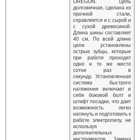
OREGON. Цепь
долговечная, сделана из
прочной стали,
справляется и с сырой и
с сухой древесиной.
Длина шины составляет
40 см. По всей длине
цепи установлены
острые зубцы, которые
при работе проходят
одно и то же место
сотни раз в
секунду.
Установленная
система быстрого
натяжения включает в
себя боковой болт и
штифт посадки, что дает
возможность легко
натянуть и подготовить к
работе электропилу, не
используя
дополнительных
инструментов. Замена