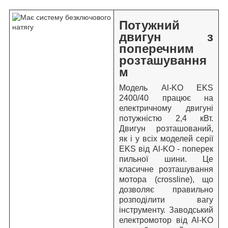
Потужний
двигун з
поперечним
розташування
м
Модель Al-KO EKS
2400/40 працює на
електричному двигуні
потужністю 2,4 кВт.
Двигун розташований,
як і у всіх моделей серії
EKS від Al-KO - поперек
пильної шини. Це
класичне розташування
мотора (crossline), що
дозволяє правильно
розподілити вагу
інструменту. Заводський
електромотор від Al-KO