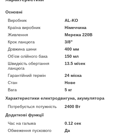
Основні
Виробник
AL-KO
Країна виробник
Німеччина
Живлення
Мережа 220В
Крок ланцюга
3/8"
Довжина шини
400 мм
Об’єм олійного бака
150 мл
Швидкість обертання
13.5 м/сек
ланцюга
Гарантійний термін
24 міска
Стан
Нове
Вага
5 кг
Характеристики електродвигуна, акумулятора
Потребується потужність
2400 Вт
Додаткові функції
Час на гальма
0.12 сек
Обмеження пускового
Да