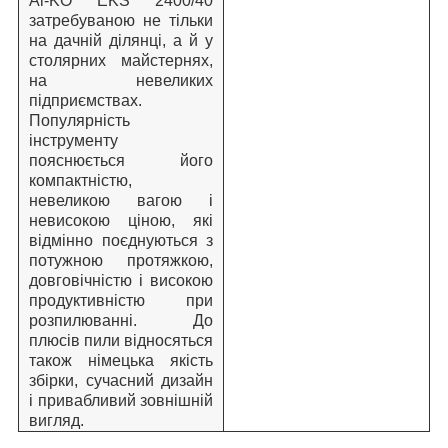
Al-KO EKS 2400/40
затребуваною не тільки
на дачній ділянці, а й у
столярних майстернях,
на невеликих
підприємствах.
Популярність
інструменту
пояснюється його
компактністю,
невеликою вагою і
невисокою ціною, які
відмінно поєднуються з
потужною протяжкою,
довговічністю і високою
продуктивністю при
розпилюванні. До
плюсів пили відносяться
також німецька якість
збірки, сучасний дизайн
і привабливий зовнішній
вигляд.