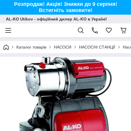
Розпродаж! Акція! Знижки до 9 серпня!
Встигніть замовити!
AL-KO Utikov - офіційний дилер AL-KO в Україні!
Каталог товарів
НАСОСИ
НАСОСНІ СТАНЦІЇ
Нас