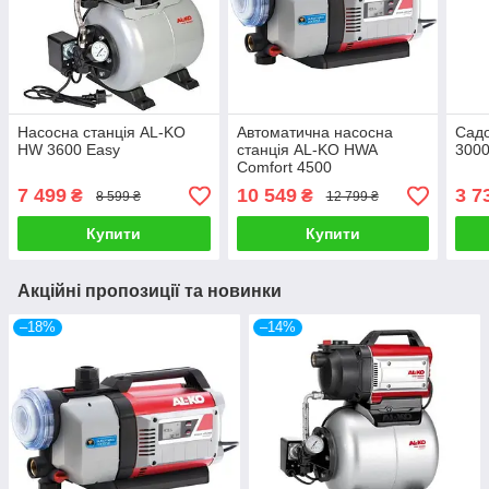
Насосна станція AL-KO
Автоматична насосна
Садо
HW 3600 Easy
станція AL-KO HWA
3000
Comfort 4500
7 499
10 549
3 7
₴
₴
8 599 ₴
12 799 ₴
Купити
Купити
Акційні пропозиції та новинки
–18%
–14%