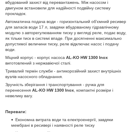
вбудований захист від перевантажень. Між насосом і
двигуном встановили для надійності подвійну систему
прокладок.
Автоматична подача води - горизонтальний об'ємний ресивер
для запасів води 17 л, завдяки вбудованому гідравлічному
модулю з авторегулюванням тиску у вигляді реле, подає воду,
як тільки тиск в системі впаде. При досягненні максимально
допустимої величини тиску, реле відключає насос і подачу
води.
Міцний корпус - корпус насоса
AL-KO HW 1300 Inox
виготовлений з нержавіючої сталі.
Тривалий термін служби - антикорозійний захист внутрішніх
вузлів насосного обладнання.
Зручність зберігання і транспортування - ручка для
перенесення
AL-KO HW 1300 Inox
, компактні розміри і
невелику вагу.
Переваги:
Економна витрата води та електроенергії, завдяки
мембрані в ресивері і наявності реле тиску