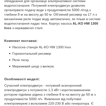
обладнання для організації альтернативної системи
водопостачання. Потужний електродвигун дозволяє
організувати подачу води з продуктивністю 5000 л/год з
глибини 8 м на висоту до 50 м. Об'ємний ресивер на 17 л з
механічним реле подає воду автоматично, як тільки в системі
водопостачання падає тиск. Корпус насоса
AL-KO HW 1300
Inox
з нержавіючої сталі.
Комплект поставки:
Насосна станція AL-KO HW 1300 Inox
Горизонтальний ресивер
Реле тиску
Мережевий шнур з вилкою.
Особливості моделі:
Сучасний електродвигун
-
потужний асинхронний
електродвигун з потужністю 1,3 кВт і короткозамкненим
ротором піднімає рідина з глибини 8 м на висоту до 50 м з
продуктивністю 5000 л/ч. Живлення від побутової
електромережі з вольтажем 220-230 В або генератора. Є