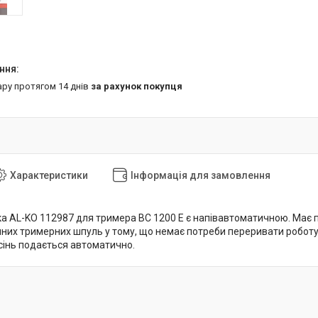
ару протягом 14 днів
за рахунок покупця
Характеристики
Інформація для замовлення
а AL-KO 112987 для тримера BC 1200 E є напівавтоматичною. Має по
них тримерних шпуль у тому, що немає потреби переривати роботу д
сінь подається автоматично.