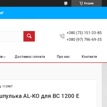
Кошик
и!
+380 (73) 151-33-85
+380 (97) 796-69-35
ів
Доставка і оплата
Про нас
Контакти
д:
112987
шпулька AL-KO для BC 1200 E