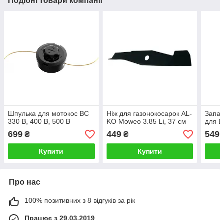
Подібні товари компанії
Шпулька для мотокос BC
Ніж для газонокосарок AL-
Запа
330 B, 400 B, 500 B
KO Moweo 3.85 Li, 37 см
для 
699
449
549
₴
₴
Купити
Купити
Про нас
100% позитивних з 8 відгуків за рік
Працює з 29.03.2019