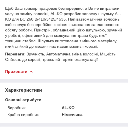
Щоб Ваш тример працював безперервно, а Ви не витрачали
часу на заміну волосіні, AL-KO розробив запасну шпульку AL-
KO для BC 260 B/410/3425/4535. Напівавтоматична волосінь
забезпечує безперебійне косіння і виконання запланованого
обсягу роботи. Пристрій, обладнаний цією шпулькою, зручний
у роботі, ефективний для скошування трави будь-якої
товщини стебел. Шпулька виготовлена з міцного матеріалу,
який стійкий до механічних навантажень і корозії.
Переваги
: Зручність, Автоматична зміна волосіні, Міцність,
Стійкість до корозії, тривалий термін експлуатації
Приховати
Характеристики
Основні атрибути
Виробник
AL-KO
Країна виробник
Німеччина